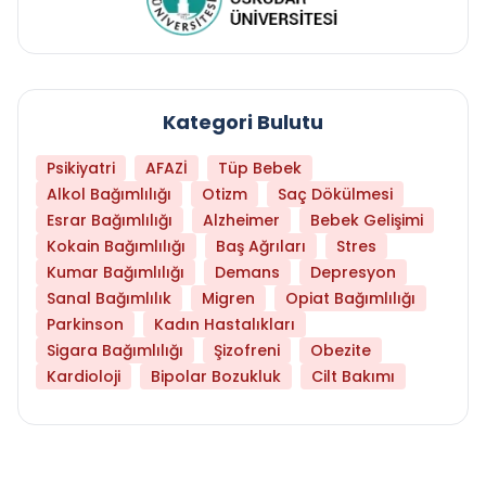
Kategori Bulutu
Psikiyatri
AFAZİ
Tüp Bebek
Alkol Bağımlılığı
Otizm
Saç Dökülmesi
Esrar Bağımlılığı
Alzheimer
Bebek Gelişimi
Kokain Bağımlılığı
Baş Ağrıları
Stres
Kumar Bağımlılığı
Demans
Depresyon
Sanal Bağımlılık
Migren
Opiat Bağımlılığı
Parkinson
Kadın Hastalıkları
Sigara Bağımlılığı
Şizofreni
Obezite
Kardioloji
Bipolar Bozukluk
Cilt Bakımı