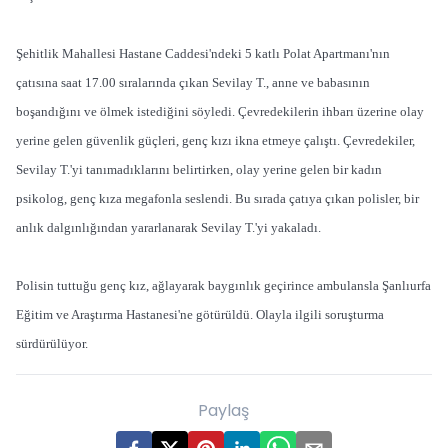
Şehitlik Mahallesi Hastane Caddesi'ndeki 5 katlı Polat Apartmanı'nın
çatısına saat 17.00 sıralarında çıkan Sevilay T., anne ve babasının
boşandığını ve ölmek istediğini söyledi. Çevredekilerin ihbarı üzerine olay
yerine gelen güvenlik güçleri, genç kızı ikna etmeye çalıştı. Çevredekiler,
Sevilay T.'yi tanımadıklarını belirtirken, olay yerine gelen bir kadın
psikolog, genç kıza megafonla seslendi. Bu sırada çatıya çıkan polisler, bir
anlık dalgınlığından yararlanarak Sevilay T.'yi yakaladı.
Polisin tuttuğu genç kız, ağlayarak baygınlık geçirince ambulansla Şanlıurfa
Eğitim ve Araştırma Hastanesi'ne götürüldü. Olayla ilgili soruşturma
sürdürülüyor.
Paylaş