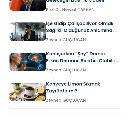
Geleceğin Liderlik Modeli
Prof.Dr. Nevzat TARHAN
İşe Gidip Çalışabiliyor Olmak
Sağlıklı Olduğunuz Anlamına
Gelir mi?
Zeynep GÜÇLÜCAN
Konuşurken “Şey” Demek
Erken Demans Belirtisi Olabilir
mi?
Zeynep GÜÇLÜCAN
Kahveye Limon Sıkmak
Zayıflatır mı?
Zeynep GÜÇLÜCAN