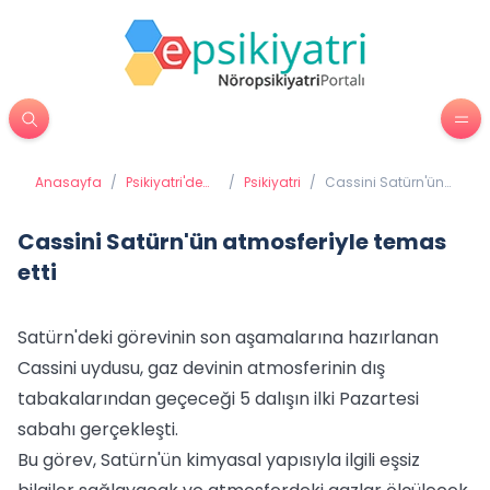
Anasayfa
/
Psikiyatri'de
/
Psikiyatri
/
Cassini Satürn'ün
Tedavi
atmosferiyle temas
Yöntemleri
etti
Cassini Satürn'ün atmosferiyle temas
etti
Satürn'deki görevinin son aşamalarına hazırlanan
Cassini uydusu, gaz devinin atmosferinin dış
tabakalarından geçeceği 5 dalışın ilki Pazartesi
sabahı gerçekleşti.
Bu görev, Satürn'ün kimyasal yapısıyla ilgili eşsiz