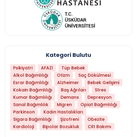
Kategori Bulutu
Psikiyatri
AFAZİ
Tüp Bebek
Alkol Bağımlılığı
Otizm
Saç Dökülmesi
Esrar Bağımlılığı
Alzheimer
Bebek Gelişimi
Kokain Bağımlılığı
Baş Ağrıları
Stres
Kumar Bağımlılığı
Demans
Depresyon
Sanal Bağımlılık
Migren
Opiat Bağımlılığı
Parkinson
Kadın Hastalıkları
Sigara Bağımlılığı
Şizofreni
Obezite
Kardioloji
Bipolar Bozukluk
Cilt Bakımı