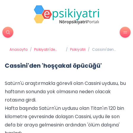
Anasayfa
/
Psikiyatri'de
/
Psikiyatri
/
Cassini'den
Tedavi
'hoşçakal
Yöntemleri
öpücüğü'
Cassini'den 'hoşçakal öpücüğü'
Satürn'ü araştırmakla görevli olan Cassini uydusu, bu
haftanın sonunda yok olmasına neden olacak
rotasına girdi.
Hafta başında Satürn'ün uydusu olan Titan'ın 120 bin
kilometre çevresinde dolaşan Cassini, uydu ile son
defa bir araya gelmesinin ardından 'ölüm dalışına'