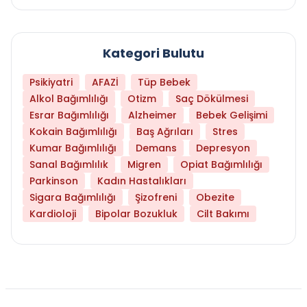
Kategori Bulutu
Psikiyatri
AFAZİ
Tüp Bebek
Alkol Bağımlılığı
Otizm
Saç Dökülmesi
Esrar Bağımlılığı
Alzheimer
Bebek Gelişimi
Kokain Bağımlılığı
Baş Ağrıları
Stres
Kumar Bağımlılığı
Demans
Depresyon
Sanal Bağımlılık
Migren
Opiat Bağımlılığı
Parkinson
Kadın Hastalıkları
Sigara Bağımlılığı
Şizofreni
Obezite
Kardioloji
Bipolar Bozukluk
Cilt Bakımı