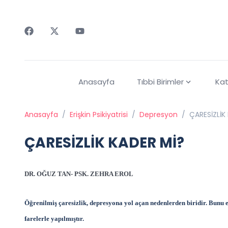
Faceebok
Twitter
Youtube
Anasayfa
Tıbbi Birimler
Kat
Anasayfa
/
Erişkin Psikiyatrisi
/
Depresyon
/
ÇARESİZLİK
ÇARESİZLİK KADER Mİ?
DR. OĞUZ TAN- PSK. ZEHRA EROL
Öğrenilmiş çaresizlik, depresyona yol açan nedenlerden biridir. Bunu e
farelerle yapılmıştır.