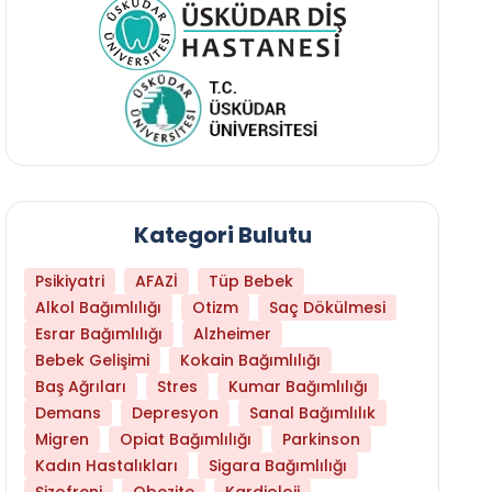
Kategori Bulutu
Psikiyatri
AFAZİ
Tüp Bebek
Alkol Bağımlılığı
Otizm
Saç Dökülmesi
Esrar Bağımlılığı
Alzheimer
Bebek Gelişimi
Kokain Bağımlılığı
Baş Ağrıları
Stres
Kumar Bağımlılığı
Daha Az Protein Tüketmek Yaşlanmayı Yava
Demans
Depresyon
Sanal Bağımlılık
Migren
Opiat Bağımlılığı
Parkinson
Kadın Hastalıkları
Sigara Bağımlılığı