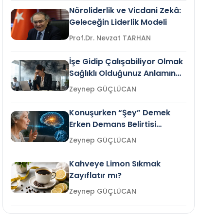
Nöroliderlik ve Vicdani Zekâ:
Geleceğin Liderlik Modeli
Prof.Dr. Nevzat TARHAN
İşe Gidip Çalışabiliyor Olmak
Sağlıklı Olduğunuz Anlamına
Gelir mi?
Zeynep GÜÇLÜCAN
Konuşurken “Şey” Demek
Erken Demans Belirtisi
Olabilir mi?
Zeynep GÜÇLÜCAN
Kahveye Limon Sıkmak
Zayıflatır mı?
Zeynep GÜÇLÜCAN