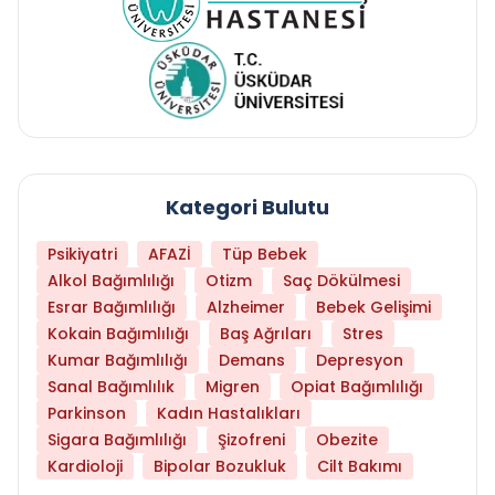
Kategori Bulutu
Psikiyatri
AFAZİ
Tüp Bebek
Alkol Bağımlılığı
Otizm
Saç Dökülmesi
Esrar Bağımlılığı
Alzheimer
Bebek Gelişimi
Kokain Bağımlılığı
Baş Ağrıları
Stres
Kumar Bağımlılığı
Demans
Depresyon
Sanal Bağımlılık
Migren
Opiat Bağımlılığı
Parkinson
Kadın Hastalıkları
Sigara Bağımlılığı
Şizofreni
Obezite
Kardioloji
Bipolar Bozukluk
Cilt Bakımı