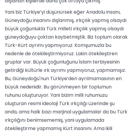
dışlanan kişilerde daha çok ortaya çıkmış.
Yani biz Türkiye’yi düşünürsek eğer Anadolu insanı,
Güneydoğu insanını dışlanmış, ırkçılık yapmış olsaydı
büyük çoğunlukla Türk milleti ırkçılık yapmış olsaydı
güneydoğuyu çoktan kaybetmiştik. Biz toplum olarak
Türk-Kürt ayrımı yapmıyoruz. Komşumuzla bu
nedenle de ötekileştirmiyoruz. Lakin ötekileştiren
gruplar var. Büyük çoğunluğunu İslam terbiyesinin
getirdiği kültürle ırk ayrımı yapmıyoruz, yapmamışız.
Bu, Güneydoğu'nun Türkiye’den ayrılmamasının en
büyük nedenidir. Bu görünmeyen bir toplumun
ruhunu oluşturuyor. Yani bizim milli ruhumuzu
oluşturan resmi ideoloji Türk ırkçılığı üzerinde şu
anda, ama halk bazı marjinal uygulamalar da bu Türk
ırkçılığını benimsememiş, yani uygulamada
ötekileştirme yapmamış Kürt insanını. Ama ikili