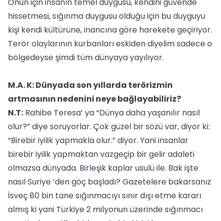
Onun için insanın temel duygusu, kendini güvende
hissetmesi, sığınma duygusu olduğu için bu duyguyu
kişi kendi kültürüne, inancına göre harekete geçiriyor.
Terör olaylarının kurbanları eskiden diyelim sadece o
bölgedeyse şimdi tüm dünyaya yayılıyor.
M.A. K: Dünyada son yıllarda terörizmin
artmasının nedenini neye bağlayabiliriz?
N.T:
Rahibe Teresa’ ya “Dünya daha yaşanılır nasıl
olur?” diye soruyorlar. Çok güzel bir sözü var, diyor ki:
“Birebir iyilik yapmakla olur.” diyor. Yani insanlar
birebir iyilik yapmaktan vazgeçip bir gelir adaleti
olmazsa dünyada. Birleşik kaplar usulü ile. Bak işte
nasıl Suriye ‘den göç başladı? Gazetelere bakarsanız
İsveç 80 bin tane sığınmacıyı sınır dışı etme kararı
almış ki yani Türkiye 2 milyonun üzerinde sığınmacı