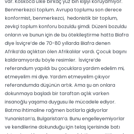
var. Koskoca ülke birkaç yüz bin kişiyi koruyamıyor.
Benmerkezci toplum. Avrupa toplumu son derece
konformist, benmerkezci, hedonistik bir toplum,
zevkçi toplum konforu bozuldu şimdi. Düzeni bozuldu
onların ve bunun için de bu ötekileştirme hatta Biafra
diye İsviçre’de de 70-80 yıllarda Biafra denen
Afrika’da açlıktan ölen Afrikalılar vardı. Çocuk başını
kaldıramıyordu böyle resimler. İsviçre’de
referandum yapıldı bu çocuklara yardım edelim mi,
etmeyelim mi diye. Yardım etmeyelim çıkıyor
referandumda düşünün artık. Ama şu an onlara
dokunmaya başladı bir taraftan açlık varken
insanoğlu yaşama duygusu ile mücadele ediyor.
Batma ihtimaline rağmen botlarla gidiyorlar
Yunanistan’a, Bulgaristan’a. Bunu engelleyemiyorlar
ve kendilerine dokunduğu için telaş içerisinde batı