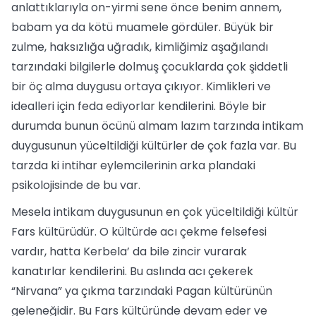
anlattıklarıyla on-yirmi sene önce benim annem,
babam ya da kötü muamele gördüler. Büyük bir
zulme, haksızlığa uğradık, kimliğimiz aşağılandı
tarzındaki bilgilerle dolmuş çocuklarda çok şiddetli
bir öç alma duygusu ortaya çıkıyor. Kimlikleri ve
idealleri için feda ediyorlar kendilerini. Böyle bir
durumda bunun öcünü almam lazım tarzında intikam
duygusunun yüceltildiği kültürler de çok fazla var. Bu
tarzda ki intihar eylemcilerinin arka plandaki
psikolojisinde de bu var.
Mesela intikam duygusunun en çok yüceltildiği kültür
Fars kültürüdür. O kültürde acı çekme felsefesi
vardır, hatta Kerbela’ da bile zincir vurarak
kanatırlar kendilerini. Bu aslında acı çekerek
“Nirvana” ya çıkma tarzındaki Pagan kültürünün
geleneğidir. Bu Fars kültüründe devam eder ve