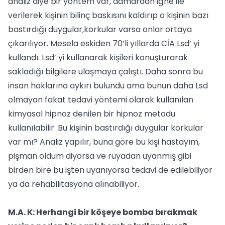
analiz diye bir yöntem var, damardan iğne ile
verilerek kişinin bilinç baskısını kaldırıp o kişinin bazı
bastırdığı duygular,korkular varsa onlar ortaya
çıkarılıyor. Mesela eskiden 70’li yıllarda CİA Lsd’ yi
kullandı. Lsd’ yi kullanarak kişileri konuşturarak
sakladığı bilgilere ulaşmaya çalıştı. Daha sonra bu
insan haklarına aykırı bulundu ama bunun daha Lsd
olmayan fakat tedavi yöntemi olarak kullanılan
kimyasal hipnoz denilen bir hipnoz metodu
kullanılabilir. Bu kişinin bastırdığı duygular korkular
var mı? Analiz yapılır, buna göre bu kişi hastayım,
pişman oldum diyorsa ve rüyadan uyanmış gibi
birden bire bu işten uyanıyorsa tedavi de edilebiliyor
ya da rehabilitasyona alınabiliyor.
M.A. K: Herhangi bir köşeye bomba bırakmak