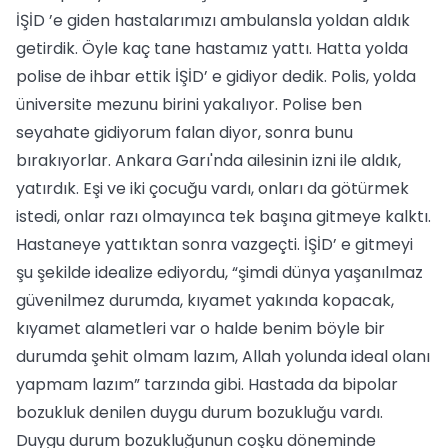
İŞİD ’e giden hastalarımızı ambulansla yoldan aldık
getirdik. Öyle kaç tane hastamız yattı. Hatta yolda
polise de ihbar ettik İŞİD’ e gidiyor dedik. Polis, yolda
üniversite mezunu birini yakalıyor. Polise ben
seyahate gidiyorum falan diyor, sonra bunu
bırakıyorlar. Ankara Garı'nda ailesinin izni ile aldık,
yatırdık. Eşi ve iki çocuğu vardı, onları da götürmek
istedi, onlar razı olmayınca tek başına gitmeye kalktı.
Hastaneye yattıktan sonra vazgeçti. İŞİD’ e gitmeyi
şu şekilde idealize ediyordu, “şimdi dünya yaşanılmaz
güvenilmez durumda, kıyamet yakında kopacak,
kıyamet alametleri var o halde benim böyle bir
durumda şehit olmam lazım, Allah yolunda ideal olanı
yapmam lazım” tarzında gibi. Hastada da bipolar
bozukluk denilen duygu durum bozukluğu vardı.
Duygu durum bozukluğunun coşku döneminde