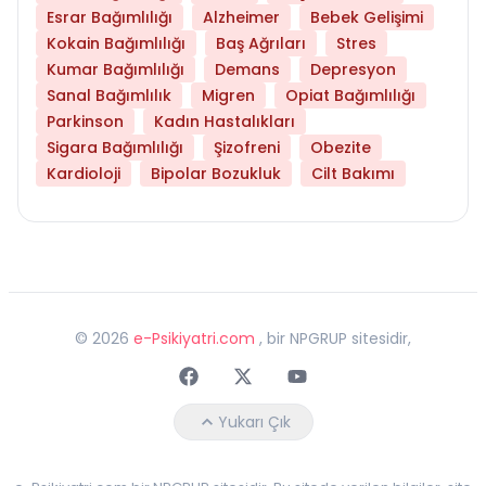
Esrar Bağımlılığı
Alzheimer
Bebek Gelişimi
Kokain Bağımlılığı
Baş Ağrıları
Stres
Kumar Bağımlılığı
Demans
Depresyon
Sanal Bağımlılık
Migren
Opiat Bağımlılığı
Parkinson
Kadın Hastalıkları
Sigara Bağımlılığı
Şizofreni
Obezite
Kardioloji
Bipolar Bozukluk
Cilt Bakımı
©
2026
e-Psikiyatri.com
, bir NPGRUP sitesidir,
Faceebok
Twitter
Youtube
Yukarı Çık