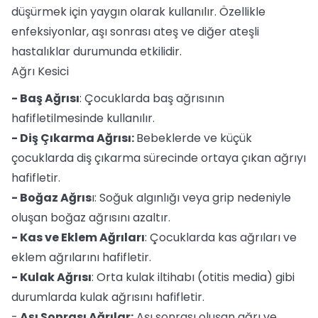
düşürmek için yaygın olarak kullanılır. Özellikle
enfeksiyonlar, aşı sonrası ateş ve diğer ateşli
hastalıklar durumunda etkilidir.
Ağrı Kesici
- Baş Ağrısı
: Çocuklarda baş ağrısının
hafifletilmesinde kullanılır.
- Diş Çıkarma Ağrısı:
Bebeklerde ve küçük
çocuklarda diş çıkarma sürecinde ortaya çıkan ağrıyı
hafifletir.
- Boğaz Ağrıs
ı: Soğuk algınlığı veya grip nedeniyle
oluşan boğaz ağrısını azaltır.
- Kas ve Eklem Ağrıları
: Çocuklarda kas ağrıları ve
eklem ağrılarını hafifletir.
- Kulak Ağrısı
: Orta kulak iltihabı (otitis media) gibi
durumlarda kulak ağrısını hafifletir.
-
Aşı Sonrası Ağrılar:
Aşı sonrası oluşan ağrı ve