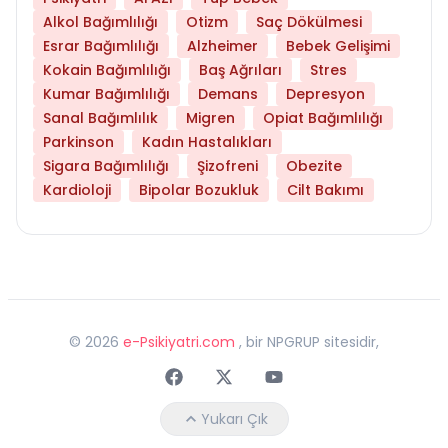
Alkol Bağımlılığı
Otizm
Saç Dökülmesi
Esrar Bağımlılığı
Alzheimer
Bebek Gelişimi
Kokain Bağımlılığı
Baş Ağrıları
Stres
Kumar Bağımlılığı
Demans
Depresyon
Sanal Bağımlılık
Migren
Opiat Bağımlılığı
Parkinson
Kadın Hastalıkları
Sigara Bağımlılığı
Şizofreni
Obezite
Kardioloji
Bipolar Bozukluk
Cilt Bakımı
©
2026
e-Psikiyatri.com
, bir NPGRUP sitesidir,
Faceebok
Twitter
Youtube
Yukarı Çık