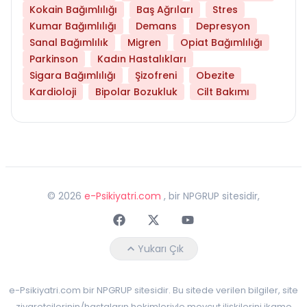
Kokain Bağımlılığı
Baş Ağrıları
Stres
Kumar Bağımlılığı
Demans
Depresyon
Sanal Bağımlılık
Migren
Opiat Bağımlılığı
Parkinson
Kadın Hastalıkları
Sigara Bağımlılığı
Şizofreni
Obezite
Kardioloji
Bipolar Bozukluk
Cilt Bakımı
©
2026
e-Psikiyatri.com
, bir NPGRUP sitesidir,
Faceebok
Twitter
Youtube
Yukarı Çık
e-Psikiyatri.com bir NPGRUP sitesidir. Bu sitede verilen bilgiler, site
ziyaretçilerinin/hastaların hekimleriyle mevcut ilişkilerini ikame