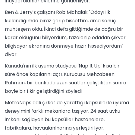
ihtiyacı olanlar evlerine gönderiliyor.
Ben & Jerry's çalışanı Rob Michalak "Odayı ilk
kullandığımda biraz garip hissettim, ama sonuç
muhteşem oldu. İkinci defa gittiğimde de doğru bir
karar olduğunu biliyordum, tazelenip odadan çıkyor
bilgisayar ekranına dönmeye hazır hissediyordum"
diyor.
Kanada'nın ilk uyuma stüdyosu 'Nap It Up' kısa bir
süre önce kapılarını açtı. Kurucusu Mehzabeen
Rahman, bir bankada uzun saatler çalıştıktan sonra
böyle bir fikir geliştirdiğini söyledi.
MetroNaps adlı şirket de yarattığı kapsüllerle uyuma
deneyimini farklı mekanlara taşıyor. 24 saat uyku
imkanı sağlayan bu kapsüller hastanelere,
fabrikalara, havaalanlnarına yerleştiriliyor.