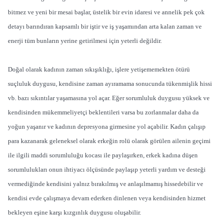
bitmez ve yeni bir mesai başlar, üstelik bir evin idaresi ve annelik pek çok
detayı barındıran kapsamlı bir iştir ve iş yaşamından arta kalan zaman ve
enerji tüm bunların yerine getirilmesi için yeterli değildir.
Doğal olarak kadının zaman sıkışıklığı, işlere yetişememekten ötürü
suçluluk duygusu, kendisine zaman ayıramama sonucunda tükenmişlik hissi
vb. bazı sıkıntılar yaşamasına yol açar. Eğer sorumluluk duygusu yüksek ve
kendisinden mükemmeliyetçi beklentileri varsa bu zorlanmalar daha da
yoğun yaşanır ve kadının depresyona girmesine yol açabilir. Kadın çalışıp
para kazanarak geleneksel olarak erkeğin rolü olarak görülen ailenin geçimi
ile ilgili maddi sorumluluğu kocası ile paylaşırken, erkek kadına düşen
sorumlulukları onun ihtiyacı ölçüsünde paylaşıp yeterli yardım ve desteği
vermediğinde kendisini yalnız bırakılmış ve anlaşılmamış hissedebilir ve
kendisi evde çalışmaya devam ederken dinlenen veya kendisinden hizmet
bekleyen eşine karşı kızgınlık duygusu oluşabilir.