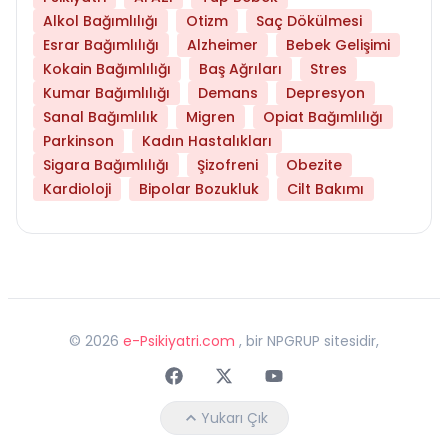
Alkol Bağımlılığı
Otizm
Saç Dökülmesi
Esrar Bağımlılığı
Alzheimer
Bebek Gelişimi
Kokain Bağımlılığı
Baş Ağrıları
Stres
Kumar Bağımlılığı
Demans
Depresyon
Sanal Bağımlılık
Migren
Opiat Bağımlılığı
Parkinson
Kadın Hastalıkları
Sigara Bağımlılığı
Şizofreni
Obezite
Kardioloji
Bipolar Bozukluk
Cilt Bakımı
©
2026
e-Psikiyatri.com
, bir NPGRUP sitesidir,
Faceebok
Twitter
Youtube
Yukarı Çık