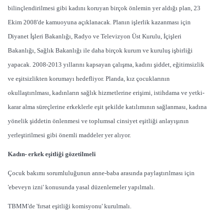
bilinçlendirilmesi gibi kadını koruyan birçok önlemin yer aldığı plan, 23
Ekim 2008'de kamuoyuna açıklanacak. Planın işlerlik kazanması için
Diyanet İşleri Bakanlığı, Radyo ve Televizyon Üst Kurulu, İçişleri
Bakanlığı, Sağlık Bakanlığı ile daha birçok kurum ve kuruluş işbirliği
yapacak. 2008-2013 yıllarını kapsayan çalışma, kadını şiddet, eğitimsizlik
ve eşitsizlikten korumayı hedefliyor. Planda, kız çocuklarının
okullaştırılması, kadınların sağlık hizmetlerine erişimi, istihdama ve yetki-
karar alma süreçlerine erkeklerle eşit şekilde katılımının sağlanması, kadına
yönelik şiddetin önlenmesi ve toplumsal cinsiyet eşitliği anlayışının
yerleştirilmesi gibi önemli maddeler yer alıyor.
Kadın- erkek eşitliği gözetilmeli
Çocuk bakımı sorumluluğunun anne-baba arasında paylaştırılması için
'ebeveyn izni' konusunda yasal düzenlemeler yapılmalı.
TBMM'de 'fırsat eşitliği komisyonu' kurulmalı.