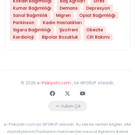
Kokain Bağımlılığı
Baş Ağrıları
Stres
Kumar Bağımlılığı
Demans
Depresyon
Sanal Bağımlılık
Migren
Opiat Bağımlılığı
Parkinson
Kadın Hastalıkları
Sigara Bağımlılığı
Şizofreni
Obezite
Kardioloji
Bipolar Bozukluk
Cilt Bakımı
©
2026
e-Psikiyatri.com
, bir NPGRUP sitesidir,
Faceebok
Twitter
Youtube
Yukarı Çık
e-Psikiyatri.com bir NPGRUP sitesidir. Bu sitede verilen bilgiler, site
ziyaretçilerinin/hastaların hekimleriyle mevcut ilişkilerini ikame