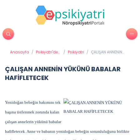
Anasayfa
/
Psikiyatri'de
/
Psikiyatri
/
ÇALIŞAN ANNENİN
Tedavi
YÜKÜNÜ BABALAR
Yöntemleri
HAFİFLETECEK
ÇALIŞAN ANNENİN YÜKÜNÜ BABALAR
HAFİFLETECEK
Yenidoğan bebeğin bakımını tek
başına üstlenmek zorunda kalan
çalışan annelerin yükünü babalar
hafifletecek. Anne ve babanın yenidoğan bebeğin sorumluluğunu birlikte