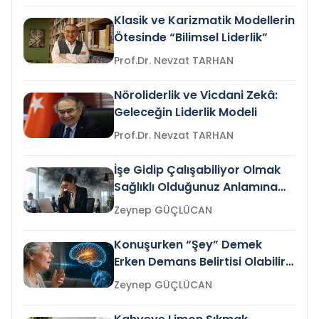
Klasik ve Karizmatik Modellerin
Ötesinde “Bilimsel Liderlik”
Prof.Dr. Nevzat TARHAN
Nöroliderlik ve Vicdani Zekâ:
Geleceğin Liderlik Modeli
Prof.Dr. Nevzat TARHAN
İşe Gidip Çalışabiliyor Olmak
Sağlıklı Olduğunuz Anlamına
Gelir mi?
Zeynep GÜÇLÜCAN
Konuşurken “Şey” Demek
Erken Demans Belirtisi Olabilir
mi?
Zeynep GÜÇLÜCAN