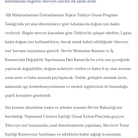
üstlenmesini öngören 'ebeveyn izni'nin ilk adımı atıldı.
'AB Müktesebatının Üstlenilmesine İlişkin Türkiye Ulusal Programı
Taslağı'nda yer alan düzenlemeye göre babalara da doğum izni hakkı
verilecek. Bugün mevcut kanunlara göre Türkiye'de çalışan erkekler, 3 güne
kadar doğum izni kullanabiliyor. Ancak taslak kabul edildiğinde 'ebeveyn
izni' kavramı hayatımıza girecek. Devlet Memurları Kanunu ve İş
Kanunu'nda Değişiklik Yapılmasına Dair Kanun'da bu yılın son çeyreğinde
yapılacak değişiklikle, doğum nedeniyle verilen ve halen 6 ay olan ücretsiz
iznin anne ve baba arasında paylaşılacak. Taslak, görüşleri alınmak üzere,
aralarında işçi konfederasyonlarının ve meslek örgütlerinin de bulunduğu
çeşitli kesimlere gönderildi.
Söz konusu düzenleme kadın ve aileden sorumlu Devlet Bakanlığı'nın
hazırladığı 'Toplumsal Cinsiyet Eşitliği Ulusal Eylem Planı'nda geçiyor.
'Ebeveyn izni' konusunda yasal düzenlemelerin yapılması, Meclis'te 'Fırsat
Eşitliği Komisyonu' kurulması ve erkeklerin kadın sağlığı konusunda