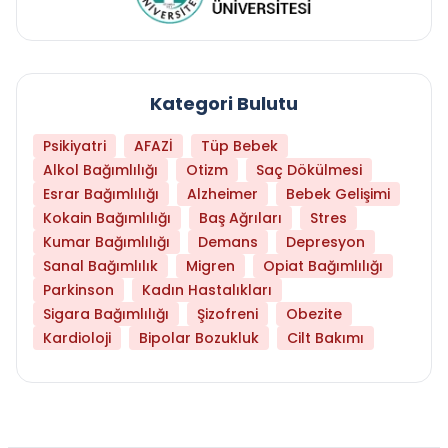
Kategori Bulutu
Psikiyatri
AFAZİ
Tüp Bebek
Alkol Bağımlılığı
Otizm
Saç Dökülmesi
Esrar Bağımlılığı
Alzheimer
Bebek Gelişimi
Kokain Bağımlılığı
Baş Ağrıları
Stres
Kumar Bağımlılığı
Demans
Depresyon
Sanal Bağımlılık
Migren
Opiat Bağımlılığı
Parkinson
Kadın Hastalıkları
Sigara Bağımlılığı
Şizofreni
Obezite
Kardioloji
Bipolar Bozukluk
Cilt Bakımı