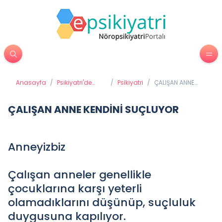
Anasayfa
/
Psikiyatri'de
/
Psikiyatri
/
ÇALIŞAN ANNE
Tedavi
KENDİNİ
Yöntemleri
SUÇLUYOR
ÇALIŞAN ANNE KENDİNİ SUÇLUYOR
Anneyizbiz
Çalışan anneler genellikle
çocuklarına karşı yeterli
olamadıklarını düşünüp, suçluluk
duygusuna kapılıyor.