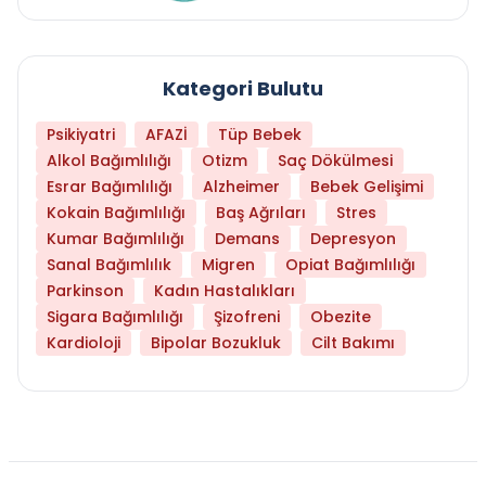
Kategori Bulutu
Psikiyatri
AFAZİ
Tüp Bebek
Alkol Bağımlılığı
Otizm
Saç Dökülmesi
Esrar Bağımlılığı
Alzheimer
Bebek Gelişimi
Kokain Bağımlılığı
Baş Ağrıları
Stres
Kumar Bağımlılığı
Demans
Depresyon
Sanal Bağımlılık
Migren
Opiat Bağımlılığı
Parkinson
Kadın Hastalıkları
Sigara Bağımlılığı
Şizofreni
Obezite
Kardioloji
Bipolar Bozukluk
Cilt Bakımı