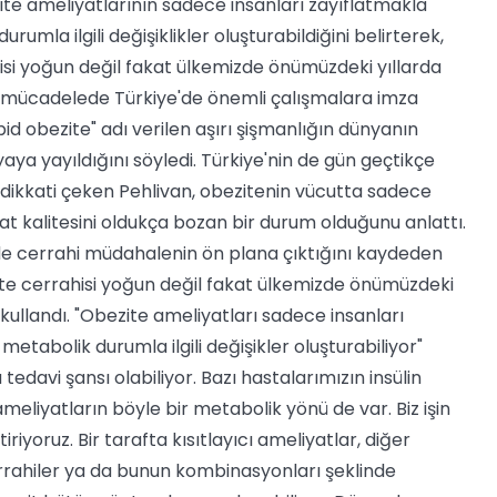
zite ameliyatlarının sadece insanları zayıflatmakla
mla ilgili değişiklikler oluşturabildiğini belirterek,
si yoğun değil fakat ülkemizde önümüzdeki yıllarda
le mücadelede Türkiye'de önemli çalışmalara imza
id obezite" adı verilen aşırı şişmanlığın dünyanın
a yayıldığını söyledi. Türkiye'nin de gün geçtikçe
dikkati çeken Pehlivan, obezitenin vücutta sadece
at kalitesini oldukça bozan bir durum olduğunu anlattı.
de cerrahi müdahalenin ön plana çıktığını kaydeden
ite cerrahisi yoğun değil fakat ülkemizde önümüzdeki
 kullandı. "Obezite ameliyatları sadece insanları
tabolik durumla ilgili değişikler oluşturabiliyor"
tedavi şansı olabiliyor. Bazı hastalarımızın insülin
ameliyatların böyle bir metabolik yönü de var. Biz işin
iyoruz. Bir tarafta kısıtlayıcı ameliyatlar, diğer
errahiler ya da bunun kombinasyonları şeklinde