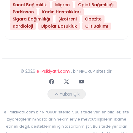
Sanal Bağımlılık
Migren
Opiat Bağımlılığı
Parkinson
Kadın Hastalıkları
Sigara Bağımlılığı
Şizofreni
Obezite
Kardioloji
Bipolar Bozukluk
Cilt Bakımı
©
2026
e-Psikiyatri.com
, bir NPGRUP sitesidir,
Faceebok
Twitter
Youtube
Yukarı Çık
e-Psikiyatri.com bir NPGRUP sitesidir. Bu sitede verilen bilgiler, site
ziyaretçilerinin/hastaların hekimleriyle mevcut ilişkilerini ikame
etmek değil, desteklemek için tasarlanmıştır. Bu sitede yer alan