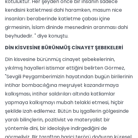
kötülüktür. Her şeyden önce bir insanın sadece
kendisini katletmesi dahi haramken, masum nice
insanları beraberinde katletme çabası içine
girmesinin, İslam dininde mesnedinin aranması dahi
beyhudedir. " diye konuştu.
DİN KİSVESİNE BÜRÜNMÜŞ CİNAYET ŞEBEKELERİ
Din kisvesine bürünmüş cinayet şebekelerinin,
yıkılmış hayalleri istismar ettiğini belirten Görmez,
"Sevgili Peygamberimizin hayatından bugün birilerinin
intihar bombacılığına meşruiyet kazandırmaya
kalkışması, intihar saldırıları altında katliamlar
yapmaya kalkışmayı mubah telakki etmesi, hiçbir
şekilde izah edilemez. Bütün bu işgallerin gölgesinde
yaralı bilinçlerin, pozitivist ve materyalist bir
yöntemle dini, bir ideolojiye indirgediğini de
görmeliyiz. Bir taraftan harici terörü doğuran küresel