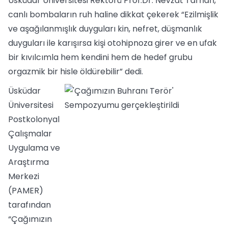
Üsküdar Üniversitesi Rektörü Prof.Dr. Nevzat Tarhan,
canlı bombaların ruh haline dikkat çekerek “Ezilmişlik
ve aşağılanmışlık duyguları kin, nefret, düşmanlık
duyguları ile karışırsa kişi otohipnoza girer ve en ufak
bir kıvılcımla hem kendini hem de hedef grubu
orgazmik bir hisle öldürebilir” dedi.
Üsküdar
Üniversitesi
Postkolonyal
Çalışmalar
Uygulama ve
Araştırma
Merkezi
(PAMER)
tarafından
“Çağımızın