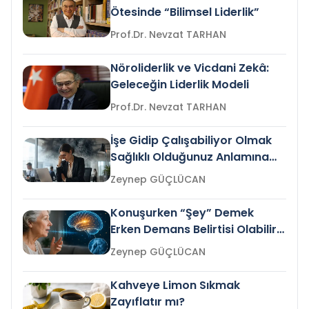
Ötesinde “Bilimsel Liderlik”
Prof.Dr. Nevzat TARHAN
Nöroliderlik ve Vicdani Zekâ:
Geleceğin Liderlik Modeli
Prof.Dr. Nevzat TARHAN
İşe Gidip Çalışabiliyor Olmak
Sağlıklı Olduğunuz Anlamına
Gelir mi?
Zeynep GÜÇLÜCAN
Konuşurken “Şey” Demek
Erken Demans Belirtisi Olabilir
mi?
Zeynep GÜÇLÜCAN
Kahveye Limon Sıkmak
Zayıflatır mı?