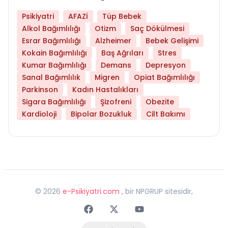
Psikiyatri
AFAZİ
Tüp Bebek
Alkol Bağımlılığı
Otizm
Saç Dökülmesi
Esrar Bağımlılığı
Alzheimer
Bebek Gelişimi
Kokain Bağımlılığı
Baş Ağrıları
Stres
Kumar Bağımlılığı
Demans
Depresyon
Sanal Bağımlılık
Migren
Opiat Bağımlılığı
Parkinson
Kadın Hastalıkları
Sigara Bağımlılığı
Şizofreni
Obezite
Kardioloji
Bipolar Bozukluk
Cilt Bakımı
©
2026
e-Psikiyatri.com
, bir NPGRUP sitesidir,
Faceebok
Twitter
Youtube