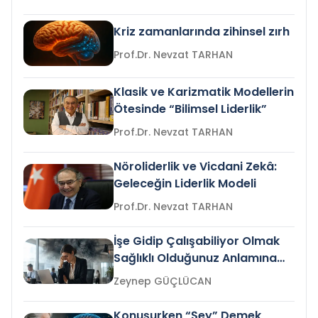
Kriz zamanlarında zihinsel zırh
Prof.Dr. Nevzat TARHAN
Klasik ve Karizmatik Modellerin
Ötesinde “Bilimsel Liderlik”
Prof.Dr. Nevzat TARHAN
Nöroliderlik ve Vicdani Zekâ:
Geleceğin Liderlik Modeli
Prof.Dr. Nevzat TARHAN
İşe Gidip Çalışabiliyor Olmak
Sağlıklı Olduğunuz Anlamına
Gelir mi?
Zeynep GÜÇLÜCAN
Konuşurken “Şey” Demek