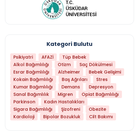
Kategori Bulutu
Psikiyatri
AFAZİ
Tüp Bebek
Alkol Bağımlılığı
Otizm
Saç Dökülmesi
Esrar Bağımlılığı
Alzheimer
Bebek Gelişimi
Kokain Bağımlılığı
Baş Ağrıları
Stres
Kumar Bağımlılığı
Demans
Depresyon
Sanal Bağımlılık
Migren
Opiat Bağımlılığı
Parkinson
Kadın Hastalıkları
Sigara Bağımlılığı
Şizofreni
Obezite
Kardioloji
Bipolar Bozukluk
Cilt Bakımı