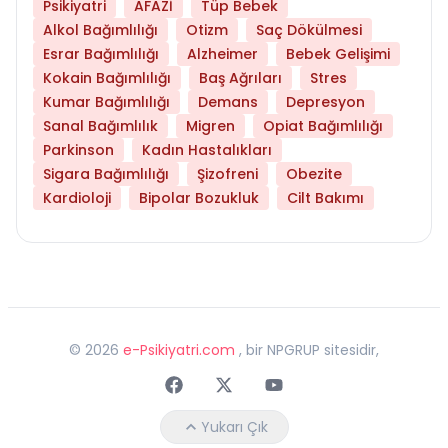
Psikiyatri
AFAZİ
Tüp Bebek
Alkol Bağımlılığı
Otizm
Saç Dökülmesi
Esrar Bağımlılığı
Alzheimer
Bebek Gelişimi
Kokain Bağımlılığı
Baş Ağrıları
Stres
Kumar Bağımlılığı
Demans
Depresyon
Sanal Bağımlılık
Migren
Opiat Bağımlılığı
Parkinson
Kadın Hastalıkları
Sigara Bağımlılığı
Şizofreni
Obezite
Kardioloji
Bipolar Bozukluk
Cilt Bakımı
©
2026
e-Psikiyatri.com
, bir NPGRUP sitesidir,
Faceebok
Twitter
Youtube
Yukarı Çık