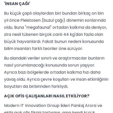
'İNSAN ÇAĞI'
Bu küçük çaplı olaylardan biri bundan birkaç on bin
yıl önce Pleistosen (buzul çağı) dönemin sonlarında
oldu. Buna "megafaunal" ortadan kalkma da deniyor,
zira nesli tükenen birçok canlı 44 kg'dan fazla olan
büyük hayvanlardı. Fakat bunun nedeni konusunda
bilim insanları farklı teoriler öne sürüyor.
Bu alandaki veriler sınırlı ve araştırmacılar bunların
nasıl yorumlanacağı konusunda sorun yaşıyor.
Ayrıca bazı bölgelerde ortadan kalkma hızı daha
yavaş oldu. Ayrıca çevre koşulları ve insan etkinliğinin
boyutları da birbirinden farklıydı.
AÇIK OFİS ÇALIŞANLARI NASIL ETKİLİYOR?
Modern IT Innovation Group lideri Pankaj Arora ve
ekibi açık ofis fikrini tartışmış, ama kendi küçük