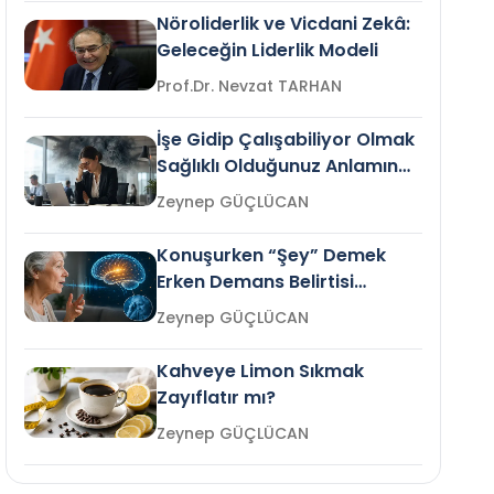
Nöroliderlik ve Vicdani Zekâ:
Geleceğin Liderlik Modeli
Prof.Dr. Nevzat TARHAN
İşe Gidip Çalışabiliyor Olmak
Sağlıklı Olduğunuz Anlamına
Gelir mi?
Zeynep GÜÇLÜCAN
Konuşurken “Şey” Demek
Erken Demans Belirtisi
Olabilir mi?
Zeynep GÜÇLÜCAN
Kahveye Limon Sıkmak
Zayıflatır mı?
Zeynep GÜÇLÜCAN