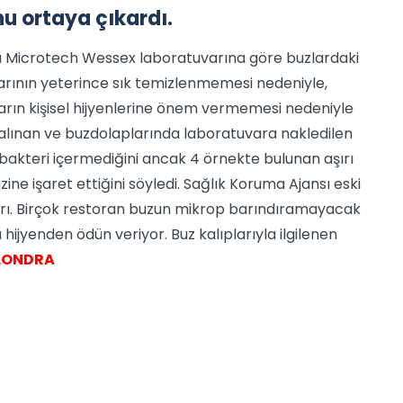
u ortaya çıkardı.
lı Microtech Wessex laboratuvarına göre buzlardaki
plarının yeterince sık temizlenmemesi nedeniyle,
ların kişisel hijyenlerine önem vermemesi nedeniyle
alınan ve buzdolaplarında laboratuvara nakledilen
ir bakteri içermediğini ancak 4 örnekte bulunan aşırı
ine işaret ettiğini söyledi. Sağlık Koruma Ajansı eski
arı. Birçok restoran buzun mikrop barındıramayacak
jyenden ödün veriyor. Buz kalıplarıyla ilgilenen
 LONDRA