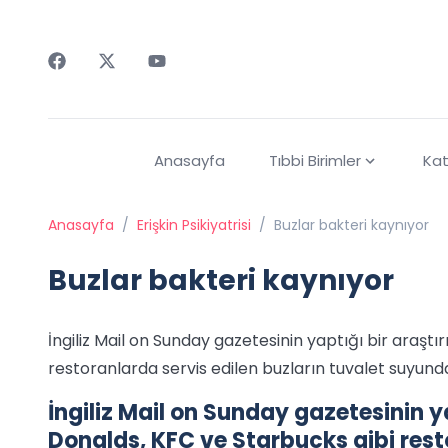
Faceebok
Twitter
Youtube
Anasayfa
Tıbbi Birimler
Kat
Anasayfa
/
Erişkin Psikiyatrisi
/
Buzlar bakteri kaynıyor
Buzlar bakteri kaynıyor
İngiliz Mail on Sunday gazetesinin yaptığı bir araşt
restoranlarda servis edilen buzların tuvalet suyunda
İngiliz Mail on Sunday gazetesinin y
Donalds, KFC ve Starbucks gibi rest