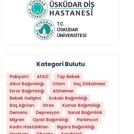
Kategori Bulutu
Psikiyatri
AFAZİ
Tüp Bebek
Alkol Bağımlılığı
Otizm
Saç Dökülmesi
Esrar Bağımlılığı
Alzheimer
Bebek Gelişimi
Kokain Bağımlılığı
Baş Ağrıları
Stres
Kumar Bağımlılığı
Hangi Yaşta Hangi Testi Yaptırmanız Gerekt
Demans
Depresyon
Sanal Bağımlılık
Migren
Opiat Bağımlılığı
Parkinson
Kadın Hastalıkları
Sigara Bağımlılığı