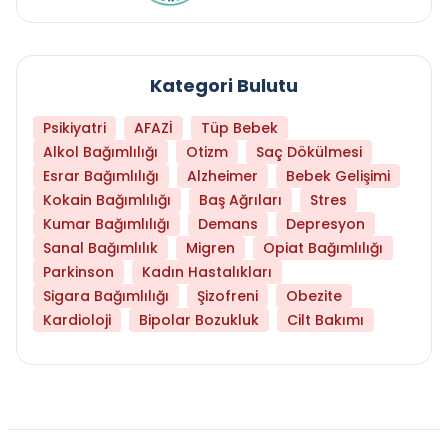
Kategori Bulutu
Psikiyatri
AFAZİ
Tüp Bebek
Alkol Bağımlılığı
Otizm
Saç Dökülmesi
Esrar Bağımlılığı
Alzheimer
Bebek Gelişimi
Kokain Bağımlılığı
Baş Ağrıları
Stres
Kumar Bağımlılığı
Demans
Depresyon
Sanal Bağımlılık
Migren
Opiat Bağımlılığı
Parkinson
Kadın Hastalıkları
Sigara Bağımlılığı
Şizofreni
Obezite
Kardioloji
Bipolar Bozukluk
Cilt Bakımı