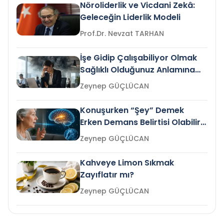
Nöroliderlik ve Vicdani Zekâ:
Geleceğin Liderlik Modeli
Prof.Dr. Nevzat TARHAN
İşe Gidip Çalışabiliyor Olmak
Sağlıklı Olduğunuz Anlamına
Gelir mi?
Zeynep GÜÇLÜCAN
Konuşurken “Şey” Demek
Erken Demans Belirtisi Olabilir
mi?
Zeynep GÜÇLÜCAN
Kahveye Limon Sıkmak
Zayıflatır mı?
Zeynep GÜÇLÜCAN