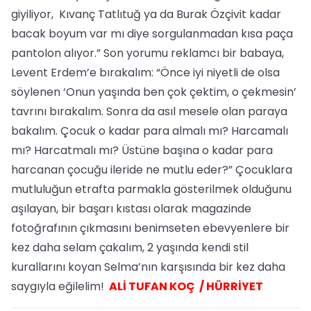
giyiliyor, Kıvanç Tatlıtuğ ya da Burak Özçivit kadar
bacak boyum var mı diye sorgulanmadan kısa paça
pantolon alıyor.” Son yorumu reklamcı bir babaya,
Levent Erdem’e bırakalım: “Önce iyi niyetli de olsa
söylenen ‘Onun yaşında ben çok çektim, o çekmesin’
tavrını bırakalım. Sonra da asıl mesele olan paraya
bakalım. Çocuk o kadar para almalı mı? Harcamalı
mı? Harcatmalı mı? Üstüne başına o kadar para
harcanan çocuğu ileride ne mutlu eder?” Çocuklara
mutluluğun etrafta parmakla gösterilmek olduğunu
aşılayan, bir başarı kıstası olarak magazinde
fotoğrafının çıkmasını benimseten ebevyenlere bir
kez daha selam çakalım, 2 yaşında kendi stil
kurallarını koyan Selma’nın karşısında bir kez daha
saygıyla eğilelim!
ALİ TUFAN KOÇ / HÜRRİYET