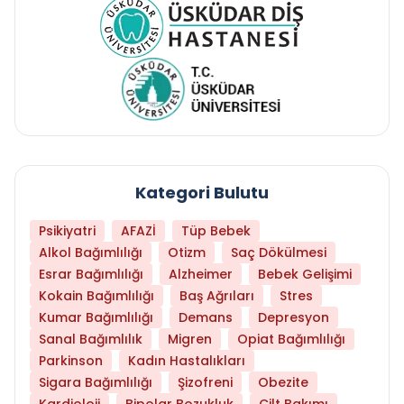
Kategori Bulutu
Psikiyatri
AFAZİ
Tüp Bebek
Alkol Bağımlılığı
Otizm
Saç Dökülmesi
Esrar Bağımlılığı
Alzheimer
Bebek Gelişimi
Kokain Bağımlılığı
Baş Ağrıları
Stres
Kumar Bağımlılığı
Demans
Depresyon
Sanal Bağımlılık
Migren
Opiat Bağımlılığı
Parkinson
Kadın Hastalıkları
Sigara Bağımlılığı
Şizofreni
Obezite
Kardioloji
Bipolar Bozukluk
Cilt Bakımı