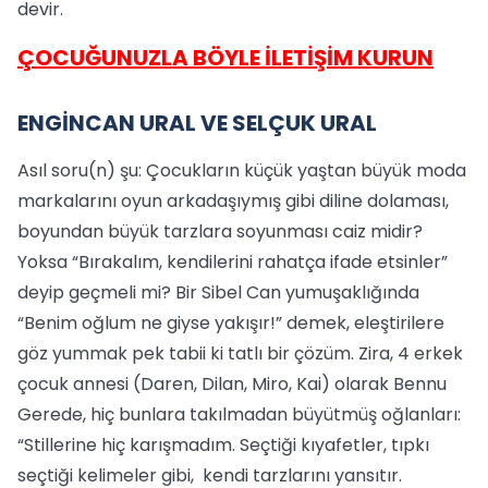
devir.
ÇOCUĞUNUZLA BÖYLE İLETİŞİM KURUN
ENGİNCAN URAL VE SELÇUK URAL
Asıl soru(n) şu: Çocukların küçük yaştan büyük moda
markalarını oyun arkadaşıymış gibi diline dolaması,
boyundan büyük tarzlara soyunması caiz midir?
Yoksa “Bırakalım, kendilerini rahatça ifade etsinler”
deyip geçmeli mi? Bir Sibel Can yumuşaklığında
“Benim oğlum ne giyse yakışır!” demek, eleştirilere
göz yummak pek tabii ki tatlı bir çözüm. Zira, 4 erkek
çocuk annesi (Daren, Dilan, Miro, Kai) olarak Bennu
Gerede, hiç bunlara takılmadan büyütmüş oğlanları:
“Stillerine hiç karışmadım. Seçtiği kıyafetler, tıpkı
seçtiği kelimeler gibi, kendi tarzlarını yansıtır.