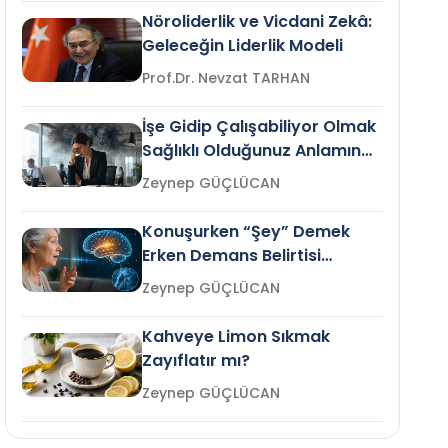
Nöroliderlik ve Vicdani Zekâ:
Geleceğin Liderlik Modeli
Prof.Dr. Nevzat TARHAN
İşe Gidip Çalışabiliyor Olmak
Sağlıklı Olduğunuz Anlamına
Gelir mi?
Zeynep GÜÇLÜCAN
Konuşurken “Şey” Demek
Erken Demans Belirtisi
Olabilir mi?
Zeynep GÜÇLÜCAN
Kahveye Limon Sıkmak
Zayıflatır mı?
Zeynep GÜÇLÜCAN