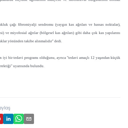
ukluk çağı fibromiyalji sendromu (yaygın kas ağrıları ve hassas noktalar),
) ve miyofosial ağrılar (bölgesel kas ağrıları) gibi daha çok kas yapılarını
lıklar yönünden takibe alınmalıdır" dedi.
n iyi bir tedavi programı olduğunu, ayrıca "tedavi amaçlı 12 yaşından küçük
rektiği" uyarısında bulundu.
aylaş