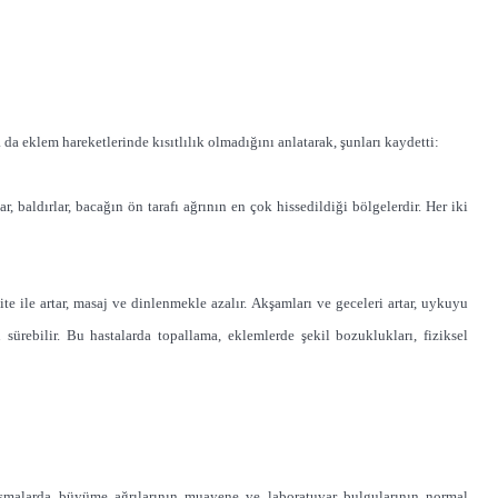
a da eklem hareketlerinde kısıtlılık olmadığını anlatarak, şunları kaydetti:
ar, baldırlar, bacağın ön tarafı ağrının en çok hissedildiği bölgelerdir. Her iki
ivite ile artar, masaj ve dinlenmekle azalır. Akşamları ve geceleri artar, uykuyu
sürebilir. Bu hastalarda topallama, eklemlerde şekil bozuklukları, fiziksel
alışmalarda büyüme ağrılarının muayene ve laboratuvar bulgularının normal