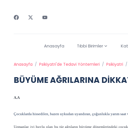
Faceebok
Twitter
Youtube
Anasayfa
Tıbbi Birimler
Kat
Anasayfa
/
Psikiyatri'de Tedavi Yöntemleri
/
Psikiyatri
/
BÜYÜME AĞRILARINA DİKKA
A.A
Çocuklarda hissedilen, bazen uykudan uyandıran, çoğunlukla yarım saat ve
Uzmanlar, iyi huylu olan bu tür ağrıların büyüme dönemlerindeki çocukla