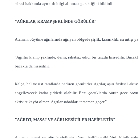
süresi hakkında ayrıntılı bilgi alınması gerektiğini bildirdi.
"AĞRILAR, KRAMP ŞEKLİNDE GÖRÜLÜR"
Ataman, büyüme ağrılarında ağrıyan bölgede şişlik, kızarıklık, ısı artışı y
"Ağrılar kramp şeklinde, derin, rahatsız edici bir tarzda hissedilir. Bacakl
bacakta da hissedilir.
Kalça, bel ve üst taraflarda nadiren görülürler. Ağrılar, aşırı fiziksel akt
engelleyecek kadar şiddetli olabilir. Bazı çocuklarda bütün gece boyu 
aktivite kaybı olmaz. Ağrılar sabahları tamamen geçer."
"AĞRIYI, MASAJ VE AĞRI KESİCİLER HAFİFLETİR"
Ataman, masaj ve ağrı kesicilerin ağrıyı hafifletebildiğini, klinik ç