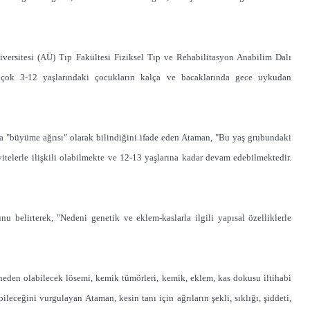
ersitesi (AÜ) Tıp Fakültesi Fiziksel Tıp ve Rehabilitasyon Anabilim Dalı
çok 3-12 yaşlarındaki çocukların kalça ve bacaklarında gece uykudan
 "büyüme ağrısı" olarak bilindiğini ifade eden Ataman, "Bu yaş grubundaki
vitelerle ilişkili olabilmekte ve 12-13 yaşlarına kadar devam edebilmektedir.
 belirterek, "Nedeni genetik ve eklem-kaslarla ilgili yapısal özelliklerle
 neden olabilecek lösemi, kemik tümörleri, kemik, eklem, kas dokusu iltihabi
leceğini vurgulayan Ataman, kesin tanı için ağrıların şekli, sıklığı, şiddeti,