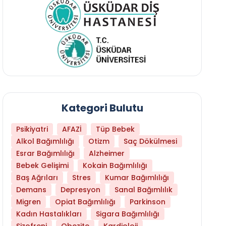
Kategori Bulutu
Psikiyatri
AFAZİ
Tüp Bebek
Alkol Bağımlılığı
Otizm
Saç Dökülmesi
Esrar Bağımlılığı
Alzheimer
Bebek Gelişimi
Kokain Bağımlılığı
Baş Ağrıları
Stres
Kumar Bağımlılığı
Daha Az Protein Tüketmek Yaşlanmayı Yava
Demans
Depresyon
Sanal Bağımlılık
Migren
Opiat Bağımlılığı
Parkinson
Kadın Hastalıkları
Sigara Bağımlılığı