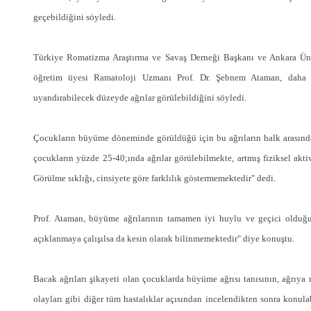
geçebildiğini söyledi.
Türkiye Romatizma Araştırma ve Savaş Derneği Başkanı ve Ankara Üniv
öğretim üyesi Ramatoloji Uzmanı Prof. Dr. Şebnem Ataman, daha 
uyandırabilecek düzeyde ağrılar görülebildiğini söyledi.
Çocukların büyüme döneminde görüldüğü için bu ağrıların halk arasında
çocukların yüzde 25-40;ında ağrılar görülebilmekte, artmış fiziksel akti
Görülme sıklığı, cinsiyete göre farklılık göstermemektedir" dedi.
Prof. Ataman, büyüme ağrılarının tamamen iyi huylu ve geçici olduğunu
açıklanmaya çalışılsa da kesin olarak bilinmemektedir" diye konuştu.
Bacak ağrıları şikayeti olan çocuklarda büyüme ağrısı tanısının, ağrıya
olayları gibi diğer tüm hastalıklar açısından incelendikten sonra konulabi