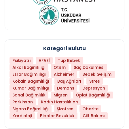
Kategori Bulutu
Psikiyatri
AFAZİ
Tüp Bebek
Alkol Bağımlılığı
Otizm
Saç Dökülmesi
Esrar Bağımlılığı
Alzheimer
Bebek Gelişimi
Kokain Bağımlılığı
Baş Ağrıları
Stres
Kumar Bağımlılığı
Demans
Depresyon
Sanal Bağımlılık
Migren
Opiat Bağımlılığı
Parkinson
Kadın Hastalıkları
Sigara Bağımlılığı
Şizofreni
Obezite
Kardioloji
Bipolar Bozukluk
Cilt Bakımı