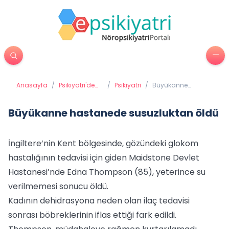
Anasayfa
/
Psikiyatri'de
/
Psikiyatri
/
Büyükanne
Tedavi
hastanede
Yöntemleri
susuzluktan öldü
Büyükanne hastanede susuzluktan öldü
İngiltere’nin Kent bölgesinde, gözündeki glokom
hastalığının tedavisi için giden Maidstone Devlet
Hastanesi’nde Edna Thompson (85), yeterince su
verilmemesi sonucu öldü.
Kadının dehidrasyona neden olan ilaç tedavisi
sonrası böbreklerinin iflas ettiği fark edildi.