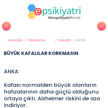
Anasayfa
/
Psikiyatri'de
/
Psikiyatri
/
BÜYÜK
Tedavi
KAFALILAR
Yöntemleri
KORKMASIN
BÜYÜK KAFALILAR KORKMASIN
ANKA
Kafası normalden büyük olanların
hafızalarının daha güçlü olduğunu
ortaya çıktı. Alzheimer riskini de aza
indiriyor.