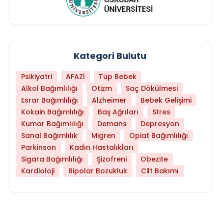
Kategori Bulutu
Psikiyatri
AFAZİ
Tüp Bebek
Alkol Bağımlılığı
Otizm
Saç Dökülmesi
Esrar Bağımlılığı
Alzheimer
Bebek Gelişimi
Kokain Bağımlılığı
Baş Ağrıları
Stres
Kumar Bağımlılığı
Demans
Depresyon
Sanal Bağımlılık
Migren
Opiat Bağımlılığı
Parkinson
Kadın Hastalıkları
Sigara Bağımlılığı
Şizofreni
Obezite
Kardioloji
Bipolar Bozukluk
Cilt Bakımı