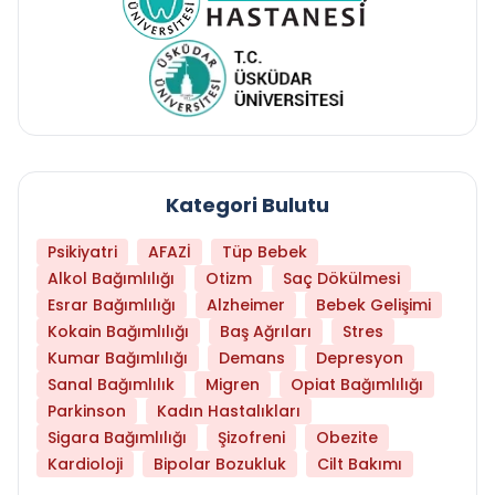
Kategori Bulutu
Psikiyatri
AFAZİ
Tüp Bebek
Alkol Bağımlılığı
Otizm
Saç Dökülmesi
Esrar Bağımlılığı
Alzheimer
Bebek Gelişimi
Kokain Bağımlılığı
Baş Ağrıları
Stres
Kumar Bağımlılığı
Demans
Depresyon
Sanal Bağımlılık
Migren
Opiat Bağımlılığı
Parkinson
Kadın Hastalıkları
Sigara Bağımlılığı
Şizofreni
Obezite
Kardioloji
Bipolar Bozukluk
Cilt Bakımı