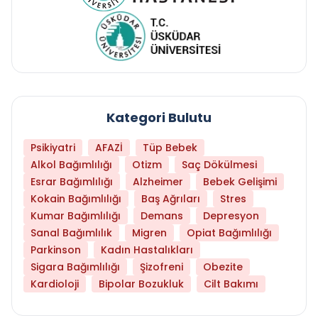
Kategori Bulutu
Psikiyatri
AFAZİ
Tüp Bebek
Alkol Bağımlılığı
Otizm
Saç Dökülmesi
Esrar Bağımlılığı
Alzheimer
Bebek Gelişimi
Kokain Bağımlılığı
Baş Ağrıları
Stres
Kumar Bağımlılığı
Demans
Depresyon
Sanal Bağımlılık
Migren
Opiat Bağımlılığı
Parkinson
Kadın Hastalıkları
Sigara Bağımlılığı
Şizofreni
Obezite
Kardioloji
Bipolar Bozukluk
Cilt Bakımı