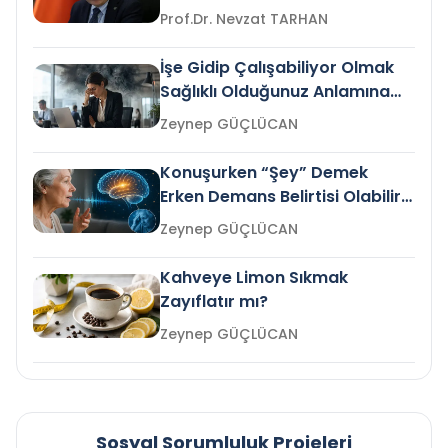
Prof.Dr. Nevzat TARHAN
İşe Gidip Çalışabiliyor Olmak
Sağlıklı Olduğunuz Anlamına
Gelir mi?
Zeynep GÜÇLÜCAN
Konuşurken “Şey” Demek
Erken Demans Belirtisi Olabilir
mi?
Zeynep GÜÇLÜCAN
Kahveye Limon Sıkmak
Zayıflatır mı?
Zeynep GÜÇLÜCAN
Sosyal Sorumluluk Projeleri