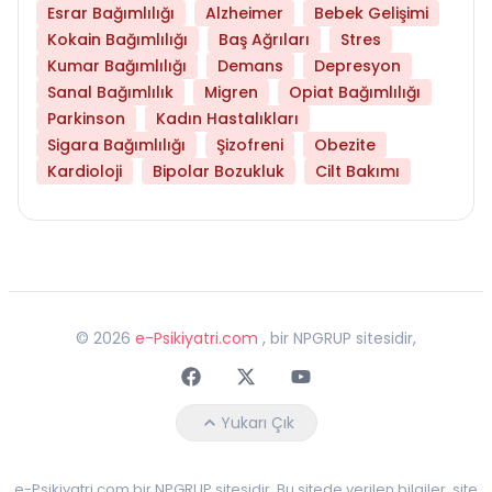
Esrar Bağımlılığı
Alzheimer
Bebek Gelişimi
Kokain Bağımlılığı
Baş Ağrıları
Stres
Kumar Bağımlılığı
Demans
Depresyon
Sanal Bağımlılık
Migren
Opiat Bağımlılığı
Parkinson
Kadın Hastalıkları
Sigara Bağımlılığı
Şizofreni
Obezite
Kardioloji
Bipolar Bozukluk
Cilt Bakımı
©
2026
e-Psikiyatri.com
, bir NPGRUP sitesidir,
Faceebok
Twitter
Youtube
Yukarı Çık
e-Psikiyatri.com bir NPGRUP sitesidir. Bu sitede verilen bilgiler, site