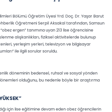
limleri Bölümü Öğretim Üyesi Yrd. Doç. Dr. Yaşar Barut
 Rehberlik Öğretmeni Serpil Aksakal tarafından, Samsun
“obez ergen” tanımına uyan 213 lise öğrencisine
lenme alışkanlıkları, fiziksel aktivitelerde bulunup
nleri, yerleşim yerleri, televizyon ve bilgisayar
arı” ile ilgili sorular soruldu.
rgenlik döneminin bedensel, ruhsal ve sosyal yönden
dönemleri olduğunu, bu nedenle böyle bir araştırma
 YÜKSEK”
ığı için lise eğitimine devam eden obez öğrencilerin