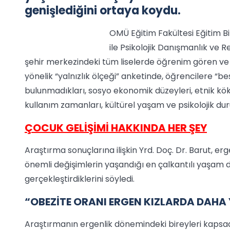
genişlediğini ortaya koydu.
OMÜ Eğitim Fakültesi Eğitim Bi
ile Psikolojik Danışmanlık ve
şehir merkezindeki tüm liselerde öğrenim gören ve 
yönelik “yalnızlık ölçeği” anketinde, öğrencilere “bes
bulunmadıkları, sosyo ekonomik düzeyleri, etnik köke
kullanım zamanları, kültürel yaşam ve psikolojik duruml
ÇOCUK GELİŞİMİ HAKKINDA HER ŞEY
Araştırma sonuçlarına ilişkin Yrd. Doç. Dr. Barut, e
önemli değişimlerin yaşandığı en çalkantılı yaşam 
gerçekleştirdiklerini söyledi.
“OBEZİTE ORANI ERGEN KIZLARDA DAHA
Araştırmanın ergenlik dönemindeki bireyleri kapsad