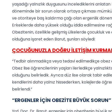
yaşadığı yalnızlık duygusunu incelediklerini anlatan
döneminde bir sorun olarak ortaya çıkması mümkü
ve otoriteye baş kaldırma çağı olan ergenlik dönem
Erkeklerde daha yüksek olduğu iddia edilmesine ra
Obezitenin, özellikle gelişmiş ülkelerde çocukluk ve
olduğuna işaret eden Barut, şunları söyledi:
ÇOCUĞUNUZLA DOĞRU İLETİŞİM KURMAN
“Tedbir alınmadıkça veya tedavi edilmedikçe obez er
Obez lise öğrencilerinin yaşları ilerledikçe yalnızl
olduğunu belirledik. Ayrıca düz lise olarak tabir e
kendilerini daha yalnız hissederken, kolejlerde öğ
belirlendi.”
“ERGENLER İÇİN OBEZİTE BÜYÜK SORUN”
Yrd. Doç. Dr. Barut, ergenler için obezitenin büyük 