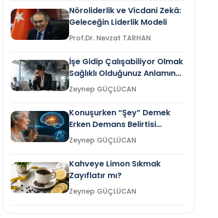
Nöroliderlik ve Vicdani Zekâ:
Geleceğin Liderlik Modeli
Prof.Dr. Nevzat TARHAN
İşe Gidip Çalışabiliyor Olmak
Sağlıklı Olduğunuz Anlamına
Gelir mi?
Zeynep GÜÇLÜCAN
Konuşurken “Şey” Demek
Erken Demans Belirtisi
Olabilir mi?
Zeynep GÜÇLÜCAN
Kahveye Limon Sıkmak
Zayıflatır mı?
Zeynep GÜÇLÜCAN