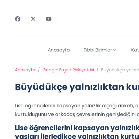
Faceebok
Twitter
Youtube
Anasayfa
Tıbbi Birimler
Kat
Anasayfa
/
Genç - Ergen Psikiyatrisi
/
Büyüdükçe yalnızl
Büyüdükçe yalnızlıktan ku
Lise öğrencilerini kapsayan yalnızlık ölçeği anketi, ob
kurtulduğunu ve arkadaş çevrelerinin genişlediğini 
Lise öğrencilerini kapsayan yalnızlık
yaşları ilerledikçe yalnızlıktan kur