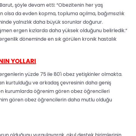
 Barut, şöyle devam etti: “Obezitenin her yaş
n olsa da evden kopma, topluma açılma, bağımsızlık
inde yalnızlık daha büyük sorunlar doğurur.
ğmen ergen kızlarda daha yüksek olduğunu belirledik.”
 ergenlik döneminde en sık görülen kronik hastalık
IN YOLLARI
genlerin yüzde 75 ile 80'i obez yetişkinler olmakta.
ıktan kurtulduğu ve arkadaş çevresinin daha geniş
dilen kurumlarda öğrenim gören obez öğrencileri
renim gören obez öğrencilerin daha mutlu olduğu
sorun olduğunu vurgulayarak, okul destek birimlerinin