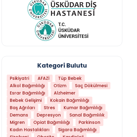
Kategori Bulutu
Psikiyatri
AFAZİ
Tüp Bebek
Alkol Bağımlılığı
Otizm
Saç Dökülmesi
Esrar Bağımlılığı
Alzheimer
Bebek Gelişimi
Kokain Bağımlılığı
Baş Ağrıları
Stres
Kumar Bağımlılığı
Daha Az Protein Tüketmek Yaşlanmayı Yava
Demans
Depresyon
Sanal Bağımlılık
Migren
Opiat Bağımlılığı
Parkinson
Kadın Hastalıkları
Sigara Bağımlılığı