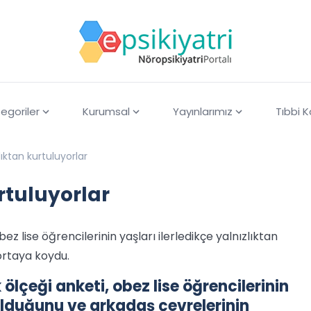
egoriler
Kurumsal
Yayınlarımız
Tıbbi 
ıktan kurtuluyorlar
rtuluyorlar
ez lise öğrencilerinin yaşları ilerledikçe yalnızlıktan
ortaya koydu.
 ölçeği anketi, obez lise öğrencilerinin
tulduğunu ve arkadaş çevrelerinin