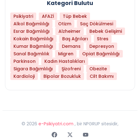
Kategori Bulutu
Psikiyatri
AFAZİ
Tüp Bebek
Alkol Bağımlılığı
Otizm
Saç Dökülmesi
Esrar Bağımlılığı
Alzheimer
Bebek Gelişimi
Kokain Bağımlılığı
Baş Ağrıları
Stres
Kumar Bağımlılığı
Demans
Depresyon
Sanal Bağımlılık
Migren
Opiat Bağımlılığı
Parkinson
Kadın Hastalıkları
Sigara Bağımlılığı
Şizofreni
Obezite
Kardioloji
Bipolar Bozukluk
Cilt Bakımı
©
2026
e-Psikiyatri.com
, bir NPGRUP sitesidir,