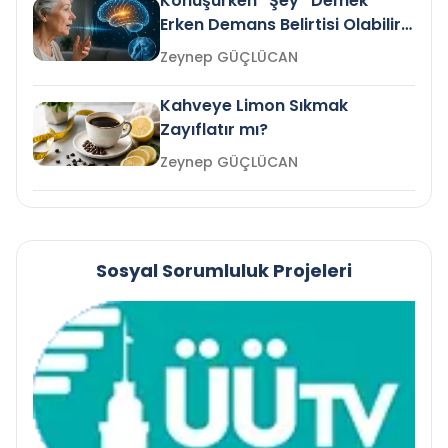
Konuşurken “Şey” Demek
Erken Demans Belirtisi Olabilir
mi?
Zeynep GÜÇLÜCAN
Kahveye Limon Sıkmak
Zayıflatır mı?
Zeynep GÜÇLÜCAN
Sosyal Sorumluluk Projeleri