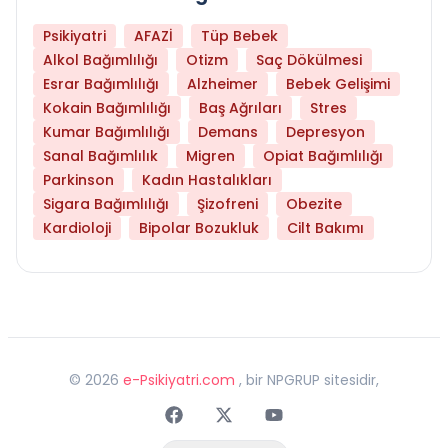
Psikiyatri
AFAZİ
Tüp Bebek
Alkol Bağımlılığı
Otizm
Saç Dökülmesi
Esrar Bağımlılığı
Alzheimer
Bebek Gelişimi
Kokain Bağımlılığı
Baş Ağrıları
Stres
Kumar Bağımlılığı
Demans
Depresyon
Sanal Bağımlılık
Migren
Opiat Bağımlılığı
Parkinson
Kadın Hastalıkları
Sigara Bağımlılığı
Şizofreni
Obezite
Kardioloji
Bipolar Bozukluk
Cilt Bakımı
©
2026
e-Psikiyatri.com
, bir NPGRUP sitesidir,
Faceebok
Twitter
Youtube