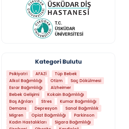
Kategori Bulutu
Psikiyatri
AFAZİ
Tüp Bebek
Alkol Bağımlılığı
Otizm
Saç Dökülmesi
Esrar Bağımlılığı
Alzheimer
Bebek Gelişimi
Kokain Bağımlılığı
Baş Ağrıları
Stres
Kumar Bağımlılığı
Daha Az Protein Tüketmek Yaşlanmayı Yava
Demans
Depresyon
Sanal Bağımlılık
Migren
Opiat Bağımlılığı
Parkinson
Kadın Hastalıkları
Sigara Bağımlılığı