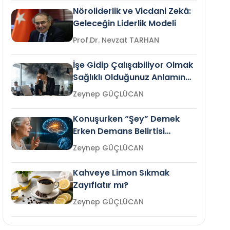
Nöroliderlik ve Vicdani Zekâ:
Geleceğin Liderlik Modeli
Prof.Dr. Nevzat TARHAN
İşe Gidip Çalışabiliyor Olmak
Sağlıklı Olduğunuz Anlamına
Gelir mi?
Zeynep GÜÇLÜCAN
Konuşurken “Şey” Demek
Erken Demans Belirtisi
Olabilir mi?
Zeynep GÜÇLÜCAN
Kahveye Limon Sıkmak
Zayıflatır mı?
Zeynep GÜÇLÜCAN