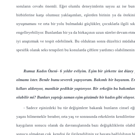
soruların cevabı önemli. Eğer olumlu deneyimlerin sayısı az ise bunu
birbirlerine karşı olumsuz yaklaşımları, eşlerden birinin ya da ötekini
uyuşmaması ve orta bir yolu bulmadaki güçlükler, çocuklarla ilgili sıkı
engelleyebiliyor. Bunlardan bir ya da birkaçının uzun süreler devam etm
iyi araştırmak ve tespit edebilmek. Bu olduktan sonra düzeltici müdahal
spesifik olarak seks terapileri bu konularda çiftlere yardımcı olabilmeni
Rumuz Kadın Özeni- 6 yıldır evliyim. Eşim bir şirkette üst düzey
olmamı ister. Bende bunu severek yapıyorum. Bakımlı bir bayanım. En
kılları aldırıyor, manikür pedikür yaptırıyor. Bir erkeğin bu bakımları
olabilir mi? Bunları yaptığı zaman eşim gözümde bir kadın gibi oluyor.
- Sadece eşinizdeki bu tür değişimlere bakarak bunların cinsel eğ
yaşını bilmemekle beraber, orta yaş ve sonrasında erkeklerin kendilerine 
kaygıların sonucu olarak da davranışlarında bazı değişikliklerin olabi
sonucu olmaktan çok, kendisi ile ilgilendiğinin ve hayata bağlılığının b