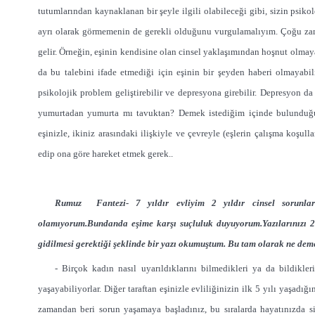
tutumlarından kaynaklanan bir şeyle ilgili olabileceği gibi, sizin psikol
ayrı olarak görmemenin de gerekli olduğunu vurgulamalıyım. Çoğu zaman
gelir. Örneğin, eşinin kendisine olan cinsel yaklaşımından hoşnut olmaya
da bu talebini ifade etmediği için eşinin bir şeyden haberi olmayabil
psikolojik problem geliştirebilir ve depresyona girebilir. Depresyo
yumurtadan yumurta mı tavuktan? Demek istediğim içinde bulunduğun
eşinizle, ikiniz arasındaki ilişkiyle ve çevreyle (eşlerin çalışma koşullar
edip ona göre hareket etmek gerek..
Rumuz Fantezi- 7 yıldır evliyim 2 yıldır cinsel sorunlar
olamıyorum.Bundanda eşime karşı suçluluk duyuyorum.Yazılarınızı 2 
gidilmesi gerektiği şeklinde bir yazı okumuştum. Bu tam olarak ne deme
- Birçok kadın nasıl uyarıldıklarını bilmedikleri ya da bildikler
yaşayabiliyorlar. Diğer taraftan eşinizle evliliğinizin ilk 5 yılı yaşadı
zamandan beri sorun yaşamaya başladınız, bu sıralarda hayatınızda sizi