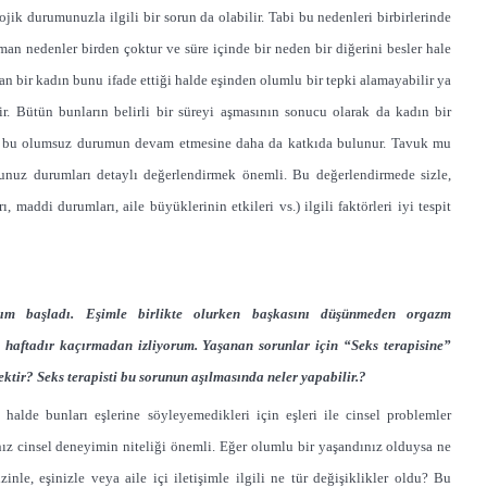
ojik durumunuzla ilgili bir sorun da olabilir. Tabi bu nedenleri birbirlerinde
 nedenler birden çoktur ve süre içinde bir neden bir diğerini besler hale
n bir kadın bunu ifade ettiği halde eşinden olumlu bir tepki alamayabilir ya
ir. Bütün bunların belirli bir süreyi aşmasının sonucu olarak da kadın bir
n da bu olumsuz durumun devam etmesine daha da katkıda bulunur. Tavuk mu
uz durumları detaylı değerlendirmek önemli. Bu değerlendirmede sizle,
ı, maddi durumları, aile büyüklerinin etkileri vs.) ilgili faktörleri iyi tespit
ım başladı. Eşimle birlikte olurken başkasını düşünmeden orgazm
haftadır kaçırmadan izliyorum. Yaşanan sorunlar için “Seks terapisine”
ktir? Seks terapisti bu sorunun aşılmasında neler yapabilir.?
i halde bunları eşlerine söyleyemedikleri için eşleri ile cinsel problemler
ğınız cinsel deneyimin niteliği önemli. Eğer olumlu bir yaşandınız olduysa ne
nle, eşinizle veya aile içi iletişimle ilgili ne tür değişiklikler oldu? Bu