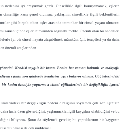
n nedenini iyi araştırmak gerek. Cinsellikle ilgili konuşamamak, eşlerin
n cinselliğe karşı genel olumsuz yaklaşımı, cinsellikle ilgili beklentilerin
ntılar gibi birçok etken eşler arasında tatminkar bir cinsel yaşam olmasını
esi zaman içinde eşleri birbirinden soğutabilmekte. Önemli olan bu nedenleri
elerle iyi bir cinsel hayata ulaşabilmek mümkün. Çift terapileri ya da daha
n en önemli araçlarından.
 yönetici. Kendisi saygılı bir insan. Benim her zaman bakımlı ve makyajlı
dişem eşimin son günlerde kendisine aşırı bakıyor olması. Göğüslerindeki
 bir kadın özeniyle yaptırması cinsel eğilimlerinde bir değişikliğin işareti
ilimlerindeki bir değişikliğin nedeni olduğunu söylemek çok zor. Eşinizin
daha fazla özen gösterdiğini, yaşlanmakla ilgili kaygıları olabildiğini ve bu
ldiğini biliyoruz. Şunu da söylemek gerekir; bu yaptıklarının bir kaygının
ir işareti olması da çok muhtemel.