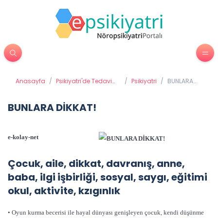
Anasayfa
/
Psikiyatri'de Tedavi
/
Psikiyatri
/
BUNLARA
Yöntemleri
DİKKAT!
BUNLARA DİKKAT!
e-kolay-net
Çocuk, aile, dikkat, davranış, anne,
baba, ilgi işbirliği, sosyal, saygı, eğitimi
okul, aktivite, kzıgınlık
• Oyun kurma becerisi ile hayal dünyası genişleyen çocuk, kendi düşünme