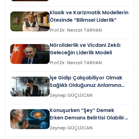
Klasik ve Karizmatik Modellerin
Ötesinde “Bilimsel Liderlik”
Prof.Dr. Nevzat TARHAN
Nöroliderlik ve Vicdani Zekâ:
Geleceğin Liderlik Modeli
Prof.Dr. Nevzat TARHAN
İşe Gidip Çalışabiliyor Olmak
Sağlıklı Olduğunuz Anlamına
Gelir mi?
Zeynep GÜÇLÜCAN
Konuşurken “Şey” Demek
Erken Demans Belirtisi Olabilir
mi?
Zeynep GÜÇLÜCAN