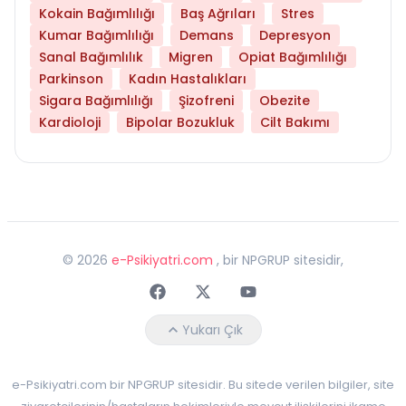
Kokain Bağımlılığı
Baş Ağrıları
Stres
Kumar Bağımlılığı
Demans
Depresyon
Sanal Bağımlılık
Migren
Opiat Bağımlılığı
Parkinson
Kadın Hastalıkları
Sigara Bağımlılığı
Şizofreni
Obezite
Kardioloji
Bipolar Bozukluk
Cilt Bakımı
©
2026
e-Psikiyatri.com
, bir NPGRUP sitesidir,
Faceebok
Twitter
Youtube
Yukarı Çık
e-Psikiyatri.com bir NPGRUP sitesidir. Bu sitede verilen bilgiler, site