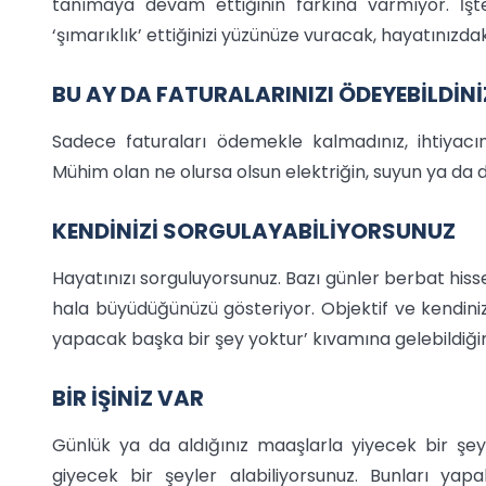
tanımaya devam ettiğinin farkına varmıyor. İşte
‘şımarıklık’ ettiğinizi yüzünüze vuracak, hayatınızd
BU AY DA FATURALARINIZI ÖDEYEBİLDİNİ
Sadece faturaları ödemekle kalmadınız, ihtiyacı
Mühim olan ne olursa olsun elektriğin, suyun ya da
KENDİNİZİ SORGULAYABİLİYORSUNUZ
Hayatınızı sorguluyorsunuz. Bazı günler berbat hisse
hala büyüdüğünüzü gösteriyor. Objektif ve kendiniz
yapacak başka bir şey yoktur’ kıvamına gelebildiğiniz
BİR İŞİNİZ VAR
Günlük ya da aldığınız maaşlarla yiyecek bir şeyl
giyecek bir şeyler alabiliyorsunuz. Bunları yap