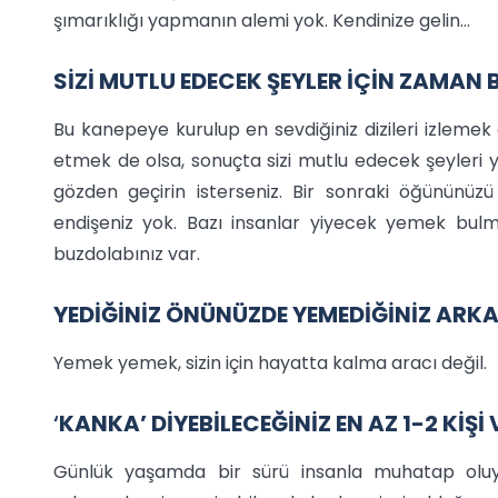
şımarıklığı yapmanın alemi yok. Kendinize gelin…
SİZİ MUTLU EDECEK ŞEYLER İÇİN ZAMAN
Bu kanepeye kurulup en sevdiğiniz dizileri izleme
etmek de olsa, sonuçta sizi mutlu edecek şeyleri y
gözden geçirin isterseniz. Bir sonraki öğününüz
endişeniz yok. Bazı insanlar yiyecek yemek bulmak
buzdolabınız var.
YEDİĞİNİZ ÖNÜNÜZDE YEMEDİĞİNİZ ARK
Yemek yemek, sizin için hayatta kalma aracı değil.
‘
KANKA’ DİYEBİLECEĞİNİZ EN AZ 1-2 KİŞİ
Günlük yaşamda bir sürü insanla muhatap oluyo