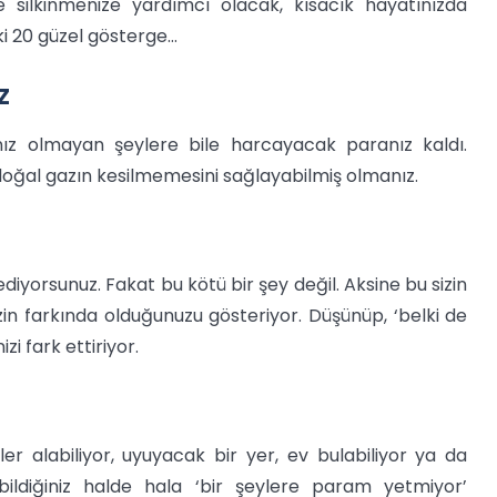
 silkinmenize yardımcı olacak, kısacık hayatınızda
aki 20 güzel gösterge…
Z
nız olmayan şeylere bile harcayacak paranız kaldı.
 doğal gazın kesilmemesini sağlayabilmiş olmanız.
diyorsunuz. Fakat bu kötü bir şey değil. Aksine bu sizin
in farkında olduğunuzu gösteriyor. Düşünüp, ‘belki de
i fark ettiriyor.
er alabiliyor, uyuyacak bir yer, ev bulabiliyor ya da
abildiğiniz halde hala ‘bir şeylere param yetmiyor’