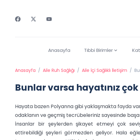
Faceebok
Twitter
Youtube
Anasayfa
Tıbbi Birimler
Kat
Anasayfa
/
Aile Ruh Sağlığı
/
Aile İçi Sağlıklı İletişim
/
Bu
Bunlar varsa hayatınız çok
Hayata bazen Polyanna gibi yaklaşmakta fayda var. 
odaklanın ve geçmiş tecrübeleriniz sayesinde başar
İnsanlar bir şeylerden şikayet etmeyi çok seviy
ettirebildiği şeyleri görmezden geliyor. Hala eğlen