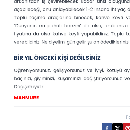
arkanızdan iş çevirebilecek kadar sinsi olduğun
açabileceği, onu anlayabilecek 1-2 insana ihtiyaç du
Toplu taşıma araçlarına binecek, kahve keyfi y
‘Dünyanın en pahalı benzini’ de olsa, arabanıza b
fiyatına da olsa kahve keyfi yapabildiniz. Toplu 
verebildiniz. Ne diyelim, gün gelir şu an ödediklerini
BİR YIL ÖNCEKİ KİŞİ DEĞİLSİNİZ
Öğreniyorsunuz, gelişiyorsunuz ve iyiyi, kötüyü ayırt
başınızı, giyiminizi, kuşamınızı değiştiriyorsunuz v
Değişim iyidir.
MAHMURE
P