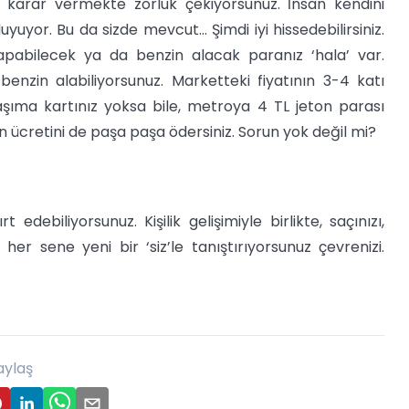
a karar vermekte zorluk çekiyorsunuz. İnsan kendini
yuyor. Bu da sizde mevcut… Şimdi iyi hissedebilirsiniz.
apabilecek ya da benzin alacak paranız ‘hala’ var.
enzin alabiliyorsunuz. Marketteki fiyatının 3-4 katı
taşıma kartınız yoksa bile, metroya 4 TL jeton parası
zin ücretini de paşa paşa ödersiniz. Sorun yok değil mi?
 edebiliyorsunuz. Kişilik gelişimiyle birlikte, saçınızı,
e her sene yeni bir ‘siz’le tanıştırıyorsunuz çevrenizi.
aylaş