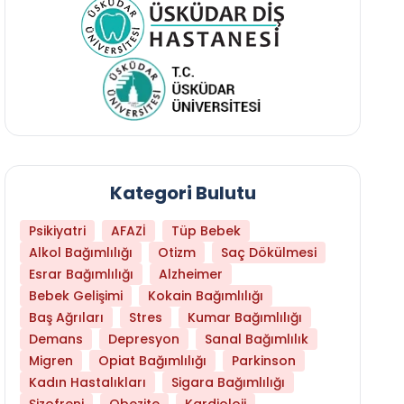
Kategori Bulutu
Psikiyatri
AFAZİ
Tüp Bebek
Alkol Bağımlılığı
Otizm
Saç Dökülmesi
Esrar Bağımlılığı
Alzheimer
Bebek Gelişimi
Kokain Bağımlılığı
Baş Ağrıları
Stres
Kumar Bağımlılığı
Demans
Depresyon
Sanal Bağımlılık
Daha Az Protein Tüketmek Yaşlanmayı Yava
Migren
Opiat Bağımlılığı
Parkinson
Kadın Hastalıkları
Sigara Bağımlılığı