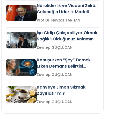
Nöroliderlik ve Vicdani Zekâ:
Geleceğin Liderlik Modeli
Prof.Dr. Nevzat TARHAN
İşe Gidip Çalışabiliyor Olmak
Sağlıklı Olduğunuz Anlamına
Gelir mi?
Zeynep GÜÇLÜCAN
Konuşurken “Şey” Demek
Erken Demans Belirtisi
Olabilir mi?
Zeynep GÜÇLÜCAN
Kahveye Limon Sıkmak
Zayıflatır mı?
Zeynep GÜÇLÜCAN