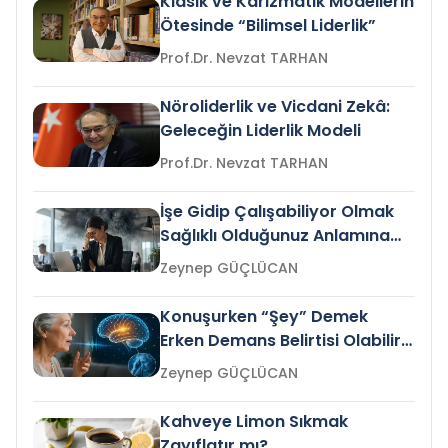
Klasik ve Karizmatik Modellerin
Ötesinde “Bilimsel Liderlik”
Prof.Dr. Nevzat TARHAN
Nöroliderlik ve Vicdani Zekâ:
Geleceğin Liderlik Modeli
Prof.Dr. Nevzat TARHAN
İşe Gidip Çalışabiliyor Olmak
Sağlıklı Olduğunuz Anlamına
Gelir mi?
Zeynep GÜÇLÜCAN
Konuşurken “Şey” Demek
Erken Demans Belirtisi Olabilir
mi?
Zeynep GÜÇLÜCAN
Kahveye Limon Sıkmak
Zayıflatır mı?