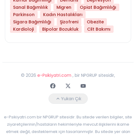
Sanal Bağımlılık
Migren
Opiat Bağımlılığı
Parkinson
Kadın Hastalıkları
Sigara Bağımlılığı
Şizofreni
Obezite
Kardioloji
Bipolar Bozukluk
Cilt Bakımı
©
2026
e-Psikiyatri.com
, bir NPGRUP sitesidir,
Faceebok
Twitter
Youtube
Yukarı Çık
e-Psikiyatri.com bir NPGRUP sitesidir. Bu sitede verilen bilgiler, site
ziyaretçilerinin/hastaların hekimleriyle mevcut ilişkilerini ikame
etmek değil, desteklemek için tasarlanmıştır. Bu sitede yer alan