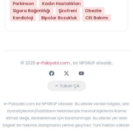
Parkinson
Kadın Hastalıkları
Sigara Bağımlılığı
Şizofreni
Obezite
Kardioloji
Bipolar Bozukluk
Cilt Bakımı
©
2026
e-Psikiyatri.com
, bir NPGRUP sitesidir,
Faceebok
Twitter
Youtube
Yukarı Çık
e-Psikiyatri.com bir NPGRUP sitesidir. Bu sitede verilen bilgiler, site
ziyaretçilerinin/hastaların hekimleriyle mevcut ilişkilerini ikame
etmek değil, desteklemek için tasarlanmıştır. Bu sitede yer alan
bilgiler bir hekime danışmanın yerine geçmez. Tüm hakları saklıdır.