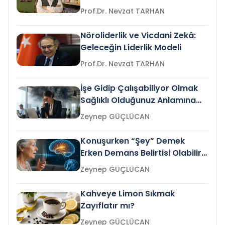
Prof.Dr. Nevzat TARHAN
Nöroliderlik ve Vicdani Zekâ:
Geleceğin Liderlik Modeli
Prof.Dr. Nevzat TARHAN
İşe Gidip Çalışabiliyor Olmak
Sağlıklı Olduğunuz Anlamına
Gelir mi?
Zeynep GÜÇLÜCAN
Konuşurken “Şey” Demek
Erken Demans Belirtisi Olabilir
mi?
Zeynep GÜÇLÜCAN
Kahveye Limon Sıkmak
Zayıflatır mı?
Zeynep GÜÇLÜCAN