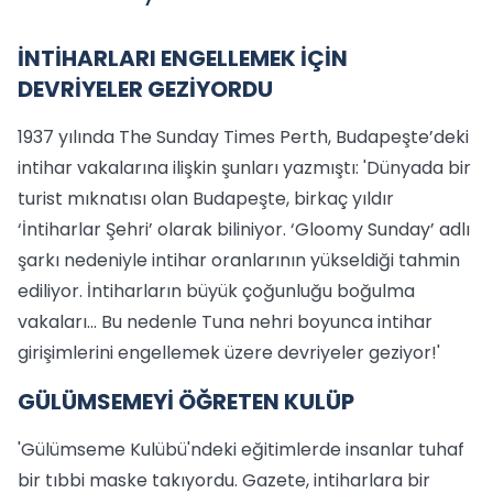
İNTİHARLARI ENGELLEMEK İÇİN
DEVRİYELER GEZİYORDU
1937 yılında The Sunday Times Perth, Budapeşte’deki
intihar vakalarına ilişkin şunları yazmıştı: 'Dünyada bir
turist mıknatısı olan Budapeşte, birkaç yıldır
‘İntiharlar Şehri’ olarak biliniyor. ‘Gloomy Sunday’ adlı
şarkı nedeniyle intihar oranlarının yükseldiği tahmin
ediliyor. İntiharların büyük çoğunluğu boğulma
vakaları... Bu nedenle Tuna nehri boyunca intihar
girişimlerini engellemek üzere devriyeler geziyor!'
GÜLÜMSEMEYİ ÖĞRETEN KULÜP
'Gülümseme Kulübü'ndeki eğitimlerde insanlar tuhaf
bir tıbbi maske takıyordu. Gazete, intiharlara bir