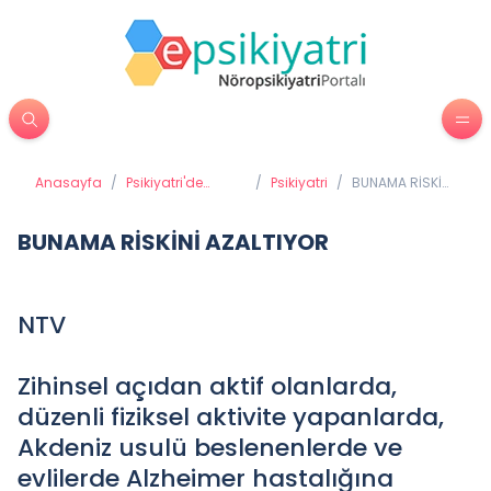
Anasayfa
/
Psikiyatri'de
/
Psikiyatri
/
BUNAMA RİSKİNİ
Tedavi Yöntemleri
AZALTIYOR
BUNAMA RİSKİNİ AZALTIYOR
NTV
Zihinsel açıdan aktif olanlarda,
düzenli fiziksel aktivite yapanlarda,
Akdeniz usulü beslenenlerde ve
evlilerde Alzheimer hastalığına