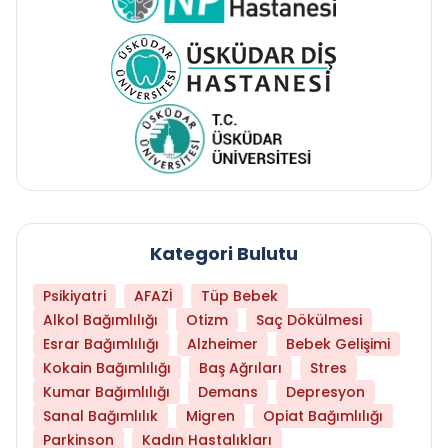
Kategori Bulutu
Psikiyatri
AFAZİ
Tüp Bebek
Alkol Bağımlılığı
Otizm
Saç Dökülmesi
Esrar Bağımlılığı
Alzheimer
Bebek Gelişimi
Kokain Bağımlılığı
Baş Ağrıları
Stres
Kumar Bağımlılığı
Demans
Depresyon
Sanal Bağımlılık
Migren
Opiat Bağımlılığı
Parkinson
Kadın Hastalıkları