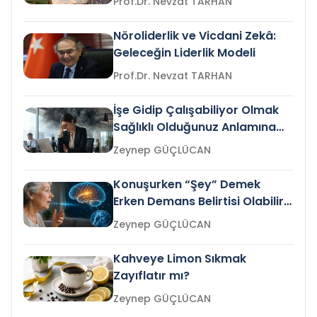
Prof.Dr. Nevzat TARHAN
Nöroliderlik ve Vicdani Zekâ:
Geleceğin Liderlik Modeli
Prof.Dr. Nevzat TARHAN
İşe Gidip Çalışabiliyor Olmak
Sağlıklı Olduğunuz Anlamına
Gelir mi?
Zeynep GÜÇLÜCAN
Konuşurken “Şey” Demek
Erken Demans Belirtisi Olabilir
mi?
Zeynep GÜÇLÜCAN
Kahveye Limon Sıkmak
Zayıflatır mı?
Zeynep GÜÇLÜCAN