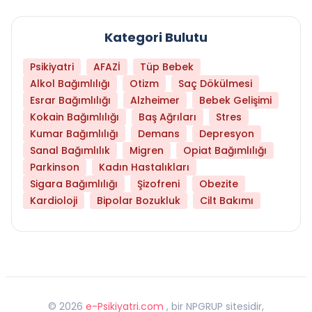
Kategori Bulutu
Psikiyatri
AFAZİ
Tüp Bebek
Alkol Bağımlılığı
Otizm
Saç Dökülmesi
Esrar Bağımlılığı
Alzheimer
Bebek Gelişimi
Kokain Bağımlılığı
Baş Ağrıları
Stres
Kumar Bağımlılığı
Demans
Depresyon
Sanal Bağımlılık
Migren
Opiat Bağımlılığı
Parkinson
Kadın Hastalıkları
Sigara Bağımlılığı
Şizofreni
Obezite
Kardioloji
Bipolar Bozukluk
Cilt Bakımı
©
2026
e-Psikiyatri.com
, bir NPGRUP sitesidir,