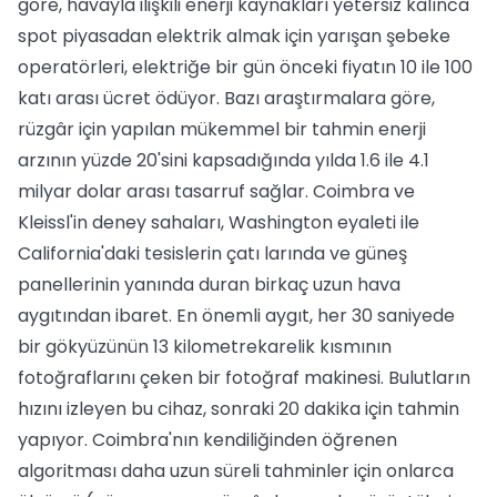
göre, havayla ilişkili enerji kaynakları yetersiz kalınca
spot piyasadan elektrik almak için yarışan şebeke
operatörleri, elektriğe bir gün önceki fiyatın 10 ile 100
katı arası ücret ödüyor. Bazı araştırmalara göre,
rüzgâr için yapılan mükemmel bir tahmin enerji
arzının yüzde 20'sini kapsadığında yılda 1.6 ile 4.1
milyar dolar arası tasarruf sağlar. Coimbra ve
Kleissl'in deney sahaları, Washington eyaleti ile
California'daki tesislerin çatı larında ve güneş
panellerinin yanında duran birkaç uzun hava
aygıtından ibaret. En önemli aygıt, her 30 saniyede
bir gökyüzünün 13 kilometrekarelik kısmının
fotoğraflarını çeken bir fotoğraf makinesi. Bulutların
hızını izleyen bu cihaz, sonraki 20 dakika için tahmin
yapıyor. Coimbra'nın kendiliğinden öğrenen
algoritması daha uzun süreli tahminler için onlarca