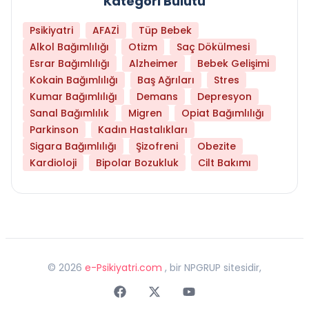
Kategori Bulutu
Psikiyatri
AFAZİ
Tüp Bebek
Alkol Bağımlılığı
Otizm
Saç Dökülmesi
Esrar Bağımlılığı
Alzheimer
Bebek Gelişimi
Kokain Bağımlılığı
Baş Ağrıları
Stres
Kumar Bağımlılığı
Demans
Depresyon
Sanal Bağımlılık
Migren
Opiat Bağımlılığı
Parkinson
Kadın Hastalıkları
Sigara Bağımlılığı
Şizofreni
Obezite
Kardioloji
Bipolar Bozukluk
Cilt Bakımı
©
2026
e-Psikiyatri.com
, bir NPGRUP sitesidir,
Faceebok
Twitter
Youtube