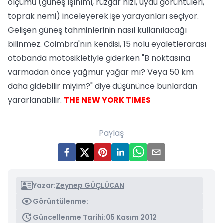
ölçümü (güneş ışınımı, rüzgâr hızı, uydu görüntüleri,
toprak nemi) inceleyerek işe yarayanları seçiyor.
Gelişen güneş tahminlerinin nasıl kullanılacağı
bilinmez. Coimbra'nın kendisi, 15 nolu eyaletlerarası
otobanda motosikletiyle giderken "B noktasına
varmadan önce yağmur yağar mı? Veya 50 km
daha gidebilir miyim?" diye düşününce bunlardan
yararlanabilir.
THE NEW YORK TIMES
Paylaş
Yazar:
Zeynep GÜÇLÜCAN
Görüntülenme:
Güncellenme Tarihi:
05 Kasım 2012