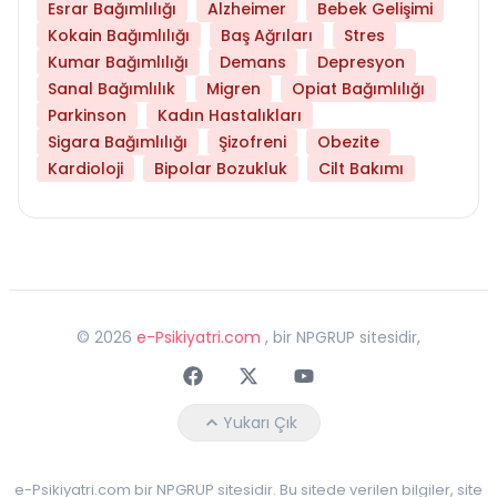
Esrar Bağımlılığı
Alzheimer
Bebek Gelişimi
Kokain Bağımlılığı
Baş Ağrıları
Stres
Kumar Bağımlılığı
Demans
Depresyon
Sanal Bağımlılık
Migren
Opiat Bağımlılığı
Parkinson
Kadın Hastalıkları
Sigara Bağımlılığı
Şizofreni
Obezite
Kardioloji
Bipolar Bozukluk
Cilt Bakımı
©
2026
e-Psikiyatri.com
, bir NPGRUP sitesidir,
Faceebok
Twitter
Youtube
Yukarı Çık
e-Psikiyatri.com bir NPGRUP sitesidir. Bu sitede verilen bilgiler, site