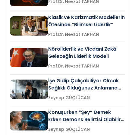
Prof.Dr. Nevzat TARHAN
Klasik ve Karizmatik Modellerin
Ötesinde “Bilimsel Liderlik”
Prof.Dr. Nevzat TARHAN
Nöroliderlik ve Vicdani Zekâ:
Geleceğin Liderlik Modeli
Prof.Dr. Nevzat TARHAN
İşe Gidip Çalışabiliyor Olmak
Sağlıklı Olduğunuz Anlamına
Gelir mi?
Zeynep GÜÇLÜCAN
Konuşurken “Şey” Demek
Erken Demans Belirtisi Olabilir
mi?
Zeynep GÜÇLÜCAN