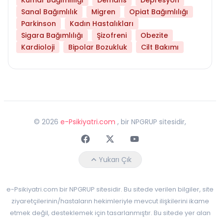
Sanal Bağımlılık
Migren
Opiat Bağımlılığı
Parkinson
Kadın Hastalıkları
Sigara Bağımlılığı
Şizofreni
Obezite
Kardioloji
Bipolar Bozukluk
Cilt Bakımı
©
2026
e-Psikiyatri.com
, bir NPGRUP sitesidir,
Faceebok
Twitter
Youtube
Yukarı Çık
e-Psikiyatri.com bir NPGRUP sitesidir. Bu sitede verilen bilgiler, site
ziyaretçilerinin/hastaların hekimleriyle mevcut ilişkilerini ikame
etmek değil, desteklemek için tasarlanmıştır. Bu sitede yer alan