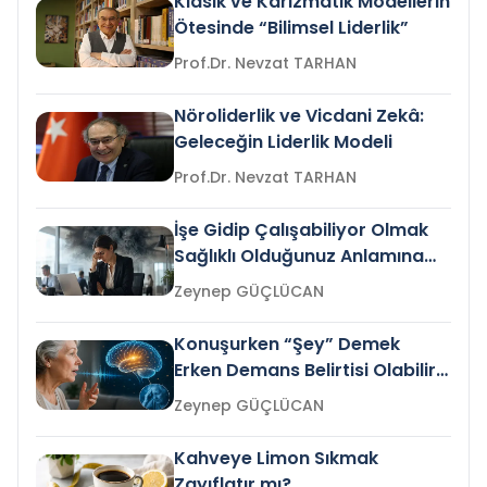
Klasik ve Karizmatik Modellerin
Ötesinde “Bilimsel Liderlik”
Prof.Dr. Nevzat TARHAN
Nöroliderlik ve Vicdani Zekâ:
Geleceğin Liderlik Modeli
Prof.Dr. Nevzat TARHAN
İşe Gidip Çalışabiliyor Olmak
Sağlıklı Olduğunuz Anlamına
Gelir mi?
Zeynep GÜÇLÜCAN
Konuşurken “Şey” Demek
Erken Demans Belirtisi Olabilir
mi?
Zeynep GÜÇLÜCAN
Kahveye Limon Sıkmak
Zayıflatır mı?