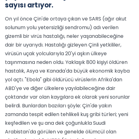
sayısı artıyor.
On yıl önce Çin'de ortaya çıkan ve SARS (ağır akut
solunum yolu yetersizliği sendromu) adı verilen
gizemli bir virüs hastalığı, neler yaşanabileceğine
dair bir uyarıydı. Hastalığı gizleyen Çinli yetkililer,
virüsün uçak yolcularıyla 20'yi aşkın ülkeye
taşınmasına neden oldu. Yaklaşık 800 kişiyi öldüren
hastalık, Asya ve Kanada'da büyük ekonomik kayba
yol açtı. "Ebola" gibi öldürücü virüslerin Afrika'dan
ABD'ye ve diğer ülkelere yayılabileceğine dair
çoktandır var olan kaygılara ek olarak yeni sorunlar
belirdi. Bunlardan bazıları şöyle: Çin'de yakın
zamanda tespit edilen tehlikeli kuş gribi türleri; yeni
keşfedilen ve şu ana dek çoğunlukla Suudi
Arabistan'da görülen ve genelde ölümcül olan