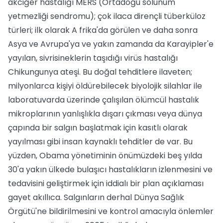
akciğer hastalığı MERS (Ortadoğu solunum
yetmezliği sendromu); çok ilaca dirençli tüberküloz
türleri; ilk olarak A frika'da görülen ve daha sonra
Asya ve Avrupa'ya ve yakın zamanda da Karayipler'e
yayılan, sivrisineklerin taşıdığı virüs hastalığı
Chikungunya ateşi. Bu doğal tehditlere ilaveten;
milyonlarca kişiyi öldürebilecek biyolojik silahlar ile
laboratuvarda üzerinde çalışılan ölümcül hastalık
mikroplarının yanlışlıkla dışarı çıkması veya dünya
çapında bir salgın başlatmak için kasıtlı olarak
yayılması gibi insan kaynaklı tehditler de var. Bu
yüzden, Obama yönetiminin önümüzdeki beş yılda
30'a yakın ülkede bulaşıcı hastalıkların izlenmesini ve
tedavisini geliştirmek için iddialı bir plan açıklaması
gayet akıllıca. Salgınların derhal Dünya Sağlık
Örgütü'ne bildirilmesini ve kontrol amacıyla önlemler