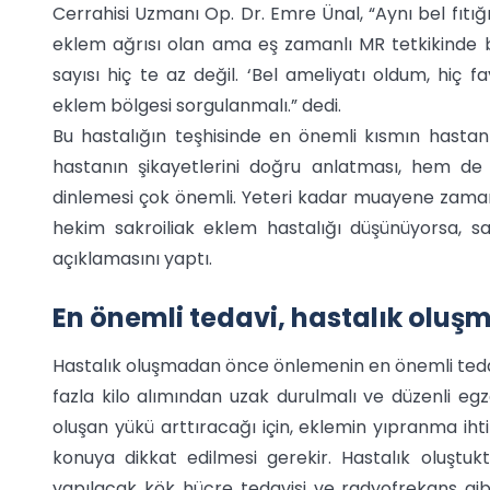
Cerrahisi Uzmanı Op. Dr. Emre Ünal, “Aynı bel fıtığı
eklem ağrısı olan ama eş zamanlı MR tetkikinde bel 
sayısı hiç te az değil. ‘Bel ameliyatı oldum, hiç 
eklem bölgesi sorgulanmalı.” dedi.
Bu hastalığın teşhisinde en önemli kısmın hastan
hastanın şikayetlerini doğru anlatması, hem de 
dinlemesi çok önemli. Yeteri kadar muayene zamanı
hekim sakroiliak eklem hastalığı düşünüyorsa, sakr
açıklamasını yaptı.
En önemli tedavi, hastalık olu
Hastalık oluşmadan önce önlemenin en önemli tedav
fazla kilo alımından uzak durulmalı ve düzenli egz
oluşan yükü arttıracağı için, eklemin yıpranma ihti
konuya dikkat edilmesi gerekir. Hastalık oluşt
yapılacak kök hücre tedavisi ve radyofrekans gib