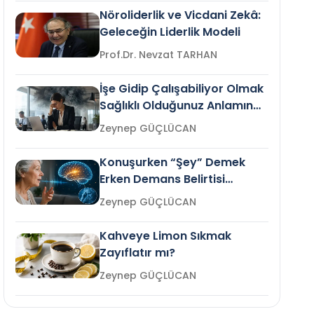
Nöroliderlik ve Vicdani Zekâ:
Geleceğin Liderlik Modeli
Prof.Dr. Nevzat TARHAN
İşe Gidip Çalışabiliyor Olmak
Sağlıklı Olduğunuz Anlamına
Gelir mi?
Zeynep GÜÇLÜCAN
Konuşurken “Şey” Demek
Erken Demans Belirtisi
Olabilir mi?
Zeynep GÜÇLÜCAN
Kahveye Limon Sıkmak
Zayıflatır mı?
Zeynep GÜÇLÜCAN