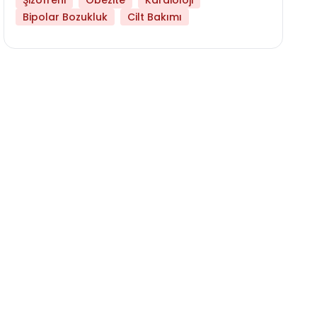
Şizofreni
Obezite
Kardioloji
Bipolar Bozukluk
Cilt Bakımı