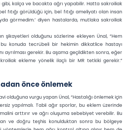
 gibi, kalça ve bacakta ağrı yapabilir. Hatta sakroiliak
fıtığı görüldüğü için, bel fıtığı ameliyatı olan insan
fayda görmedim.’ diyen hastalarda, mutlaka sakroiliak
ın şikayetleri olduğunu sözlerine ekleyen Ünal, “Hem
bu konuda tecrübeli bir hekimin dikkatlice hastayı
 ayrılması gerekir. Bu aşama geçildikten sonra, eğer
oiliak ekleme yönelik ilaçlı bir MR tetkiki gerekir.”
şmadan önce önlemek
i olduğuna vurgu yapan Ünal, “Hastalığı önlemek için
ersiz yapılmalı. Tabii ağır sporlar, bu eklem üzerinde
malini arttırır ve ağrı oluşuma sebebiyet verebilir. Bu
uktan ve doğru teşhis konulduktan sonra bu bölgeye
i yöntemlerle hem ağrı kontrol altına alınır hem de