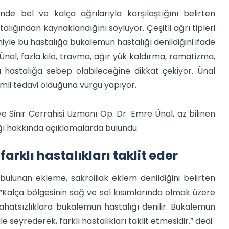
nde bel ve kalça ağrılarıyla karşılaştığını belirten
lığından kaynaklandığını söylüyor. Çeşitli ağrı tipleri
eniyle bu hastalığa bukalemun hastalığı denildiğini ifade
nal, fazla kilo, travma, ağır yük kaldırma, romatizma,
u hastalığa sebep olabileceğine dikkat çekiyor. Ünal
li tedavi olduğuna vurgu yapıyor.
 Sinir Cerrahisi Uzmanı Op. Dr. Emre Ünal, az bilinen
ğı hakkında açıklamalarda bulundu.
 farklı hastalıkları taklit eder
lunan ekleme, sakroiliak eklem denildiğini belirten
 “Kalça bölgesinin sağ ve sol kısımlarında olmak üzere
 rahatsızlıklara bukalemun hastalığı denilir. Bukalemun
ile seyrederek, farklı hastalıkları taklit etmesidir.” dedi.