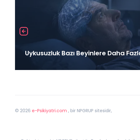
Uykusuzluk Bazı Beyinlere Daha Fazl
©
2026
e-Psikiyatri.com
, bir NPGRUP sitesidir,