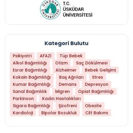
Kategori Bulutu
Psikiyatri
AFAZİ
Tüp Bebek
Alkol Bağımlılığı
Otizm
Saç Dökülmesi
Esrar Bağımlılığı
Alzheimer
Bebek Gelişimi
Kokain Bağımlılığı
Baş Ağrıları
Stres
Kumar Bağımlılığı
Demans
Depresyon
Sanal Bağımlılık
Migren
Opiat Bağımlılığı
Parkinson
Kadın Hastalıkları
Sigara Bağımlılığı
Şizofreni
Obezite
Kardioloji
Bipolar Bozukluk
Cilt Bakımı