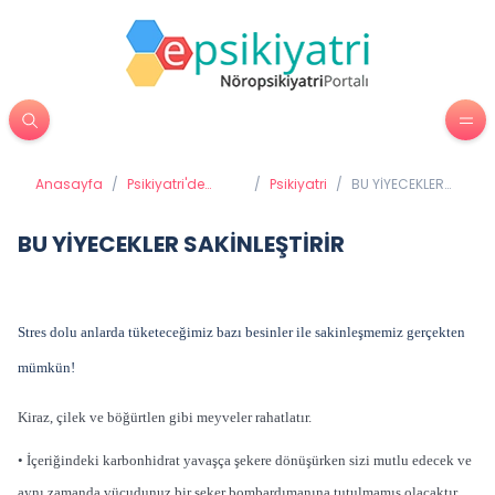
Anasayfa
/
Psikiyatri'de
/
Psikiyatri
/
BU YİYECEKLER
Tedavi
SAKİNLEŞTİRİR
Yöntemleri
BU YİYECEKLER SAKİNLEŞTİRİR
Stres dolu anlarda tüketeceğimiz bazı besinler ile sakinleşmemiz gerçekten
mümkün!
Kiraz, çilek ve böğürtlen gibi meyveler rahatlatır.
• İçeriğindeki karbonhidrat yavaşça şekere dönüşürken sizi mutlu edecek ve
aynı zamanda vücudunuz bir şeker bombardımanına tutulmamış olacaktır.