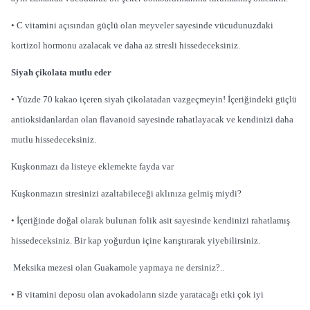
• C vitamini açısından güçlü olan meyveler sayesinde vücudunuzdaki
kortizol hormonu azalacak ve daha az stresli hissedeceksiniz.
Siyah çikolata mutlu eder
• Yüzde 70 kakao içeren siyah çikolatadan vazgeçmeyin! İçeriğindeki güçlü
antioksidanlardan olan flavanoid sayesinde rahatlayacak ve kendinizi daha
mutlu hissedeceksiniz.
Kuşkonmazı da listeye eklemekte fayda var
Kuşkonmazın stresinizi azaltabileceği aklınıza gelmiş miydi?
• İçeriğinde doğal olarak bulunan folik asit sayesinde kendinizi rahatlamış
hissedeceksiniz. Bir kap yoğurdun içine karıştırarak yiyebilirsiniz.
Meksika mezesi olan Guakamole yapmaya ne dersiniz?..
• B vitamini deposu olan avokadoların sizde yaratacağı etki çok iyi