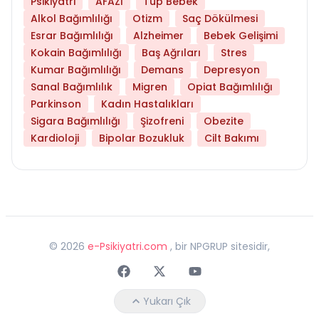
Psikiyatri
AFAZİ
Tüp Bebek
Alkol Bağımlılığı
Otizm
Saç Dökülmesi
Esrar Bağımlılığı
Alzheimer
Bebek Gelişimi
Kokain Bağımlılığı
Baş Ağrıları
Stres
Kumar Bağımlılığı
Demans
Depresyon
Sanal Bağımlılık
Migren
Opiat Bağımlılığı
Parkinson
Kadın Hastalıkları
Sigara Bağımlılığı
Şizofreni
Obezite
Kardioloji
Bipolar Bozukluk
Cilt Bakımı
©
2026
e-Psikiyatri.com
, bir NPGRUP sitesidir,
Faceebok
Twitter
Youtube
Yukarı Çık