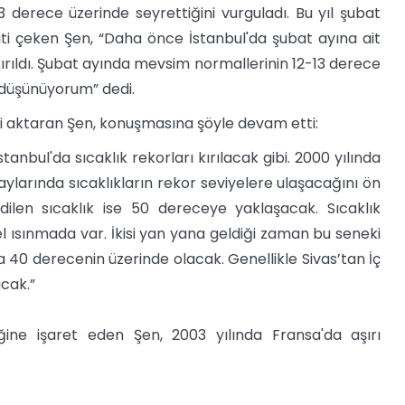
3 derece üzerinde seyrettiğini vurguladı. Bu yıl şubat
kati çeken Şen, “Daha önce İstanbul'da şubat ayına ait
kırıldı. Şubat ayında mevsim normallerinin 12-13 derece
ı düşünüyorum” dedi.
ni aktaran Şen, konuşmasına şöyle devam etti:
stanbul'da sıcaklık rekorları kırılacak gibi. 2000 yılında
ylarında sıcaklıkların rekor seviyelere ulaşacağını ön
dilen sıcaklık ise 50 dereceye yaklaşacak. Sıcaklık
sel ısınmada var. İkisi yan yana geldiği zaman bu seneki
 40 derecenin üzerinde olacak. Genellikle Sivas’tan İç
acak.”
ğine işaret eden Şen, 2003 yılında Fransa'da aşırı