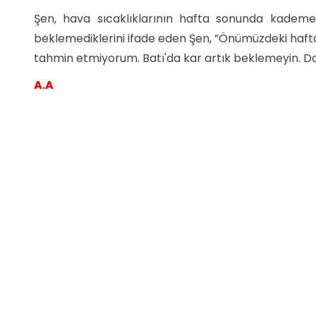
Şen, hava sıcaklıklarının hafta sonunda kademeli
beklemediklerini ifade eden Şen, ”Önümüzdeki haf
tahmin etmiyorum. Batı'da kar artık beklemeyin. D
A.A