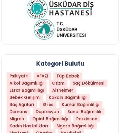
Kategori Bulutu
Psikiyatri
AFAZİ
Tüp Bebek
Alkol Bağımlılığı
Otizm
Saç Dökülmesi
Esrar Bağımlılığı
Alzheimer
Bebek Gelişimi
Kokain Bağımlılığı
Baş Ağrıları
Stres
Kumar Bağımlılığı
Hangi Yaşta Hangi Testi Yaptırmanız Gerekt
Demans
Depresyon
Sanal Bağımlılık
Migren
Opiat Bağımlılığı
Parkinson
Kadın Hastalıkları
Sigara Bağımlılığı