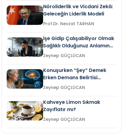
Nöroliderlik ve Vicdani Zekâ:
Geleceğin Liderlik Modeli
Prof.Dr. Nevzat TARHAN
İşe Gidip Çalışabiliyor Olmak
Sağlıklı Olduğunuz Anlamına
Gelir mi?
Zeynep GÜÇLÜCAN
Konuşurken “Şey” Demek
Erken Demans Belirtisi
Olabilir mi?
Zeynep GÜÇLÜCAN
Kahveye Limon Sıkmak
Zayıflatır mı?
Zeynep GÜÇLÜCAN