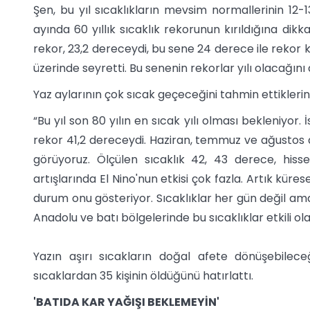
Şen, bu yıl sıcaklıkların mevsim normallerinin 12-1
ayında 60 yıllık sıcaklık rekorunun kırıldığına dik
rekor, 23,2 dereceydi, bu sene 24 derece ile rekor 
üzerinde seyretti. Bu senenin rekorlar yılı olacağın
Yaz aylarının çok sıcak geçeceğini tahmin ettikleri
“Bu yıl son 80 yılın en sıcak yılı olması bekleniyor. İ
rekor 41,2 dereceydi. Haziran, temmuz ve ağustos a
görüyoruz. Ölçülen sıcaklık 42, 43 derece, hisse
artışlarında El Nino'nun etkisi çok fazla. Artık küre
durum onu gösteriyor. Sıcaklıklar her gün değil ama
Anadolu ve batı bölgelerinde bu sıcaklıklar etkili ol
Yazın aşırı sıcakların doğal afete dönüşebilece
sıcaklardan 35 kişinin öldüğünü hatırlattı.
'BATIDA KAR YAĞIŞI BEKLEMEYİN'