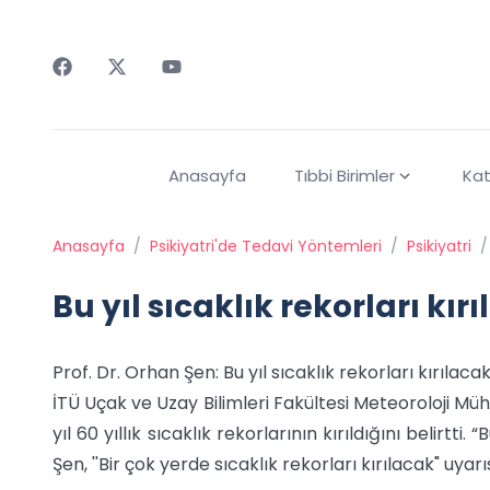
Faceebok
Twitter
Youtube
Anasayfa
Tıbbi Birimler
Kat
Anasayfa
/
Psikiyatri'de Tedavi Yöntemleri
/
Psikiyatri
/
Bu yıl sıcaklık rekorları kır
Prof. Dr. Orhan Şen: Bu yıl sıcaklık rekorları kırılacak
İTÜ Uçak ve Uzay Bilimleri Fakültesi Meteoroloji Mü
yıl 60 yıllık sıcaklık rekorlarının kırıldığını belirtti.
Şen, ''Bir çok yerde sıcaklık rekorları kırılacak" uyar