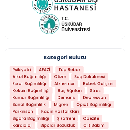
Kategori Bulutu
Psikiyatri
AFAZİ
Tüp Bebek
Alkol Bağımlılığı
Otizm
Saç Dökülmesi
Esrar Bağımlılığı
Alzheimer
Bebek Gelişimi
Kokain Bağımlılığı
Baş Ağrıları
Stres
Kumar Bağımlılığı
Demans
Depresyon
Sanal Bağımlılık
Migren
Opiat Bağımlılığı
Parkinson
Kadın Hastalıkları
Sigara Bağımlılığı
Şizofreni
Obezite
Kardioloji
Bipolar Bozukluk
Cilt Bakımı