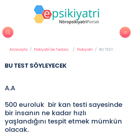
Anasayfa
/
Psikiyatri'de Tedavi
/
Psikiyatri
/
BU TEST
Yöntemleri
SÖYLEYECEK
BU TEST SÖYLEYECEK
A.A
500 euroluk bir kan testi sayesinde
bir insanın ne kadar hızlı
yaşlandığını tespit etmek mümkün
olacak.