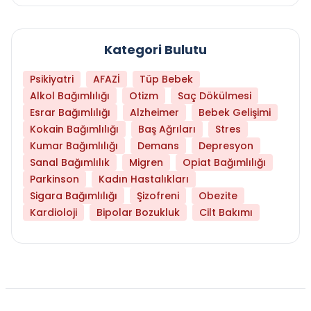
Kategori Bulutu
Psikiyatri
AFAZİ
Tüp Bebek
Alkol Bağımlılığı
Otizm
Saç Dökülmesi
Esrar Bağımlılığı
Alzheimer
Bebek Gelişimi
Kokain Bağımlılığı
Baş Ağrıları
Stres
Kumar Bağımlılığı
Demans
Depresyon
Sanal Bağımlılık
Migren
Opiat Bağımlılığı
Parkinson
Kadın Hastalıkları
Sigara Bağımlılığı
Şizofreni
Obezite
Kardioloji
Bipolar Bozukluk
Cilt Bakımı