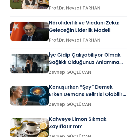
Prof.Dr. Nevzat TARHAN
Nöroliderlik ve Vicdani Zekâ:
Geleceğin Liderlik Modeli
Prof.Dr. Nevzat TARHAN
İşe Gidip Çalışabiliyor Olmak
Sağlıklı Olduğunuz Anlamına
Gelir mi?
Zeynep GÜÇLÜCAN
Konuşurken “Şey” Demek
Erken Demans Belirtisi Olabilir
mi?
Zeynep GÜÇLÜCAN
Kahveye Limon Sıkmak
Zayıflatır mı?
Zeynep GÜÇLÜCAN