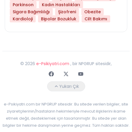
Parkinson
Kadın Hastalıkları
Sigara Bağımlılığı
Şizofreni
Obezite
Kardioloji
Bipolar Bozukluk
Cilt Bakımı
©
2026
e-Psikiyatri.com
, bir NPGRUP sitesidir,
Faceebok
Twitter
Youtube
Yukarı Çık
e-Psikiyatri.com bir NPGRUP sitesidir. Bu sitede verilen bilgiler, site
ziyaretçilerinin/hastaların hekimleriyle mevcut ilişkilerini ikame
etmek değil, desteklemek için tasarlanmıştır. Bu sitede yer alan
bilgiler bir hekime danışmanın yerine geçmez. Tüm hakları saklıdır.