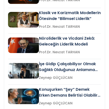
Prof.Dr. Nevzat TARHAN
Klasik ve Karizmatik Modellerin
Ötesinde “Bilimsel Liderlik”
Prof.Dr. Nevzat TARHAN
Nöroliderlik ve Vicdani Zekâ:
Geleceğin Liderlik Modeli
Prof.Dr. Nevzat TARHAN
İşe Gidip Çalışabiliyor Olmak
Sağlıklı Olduğunuz Anlamına
Gelir mi?
Zeynep GÜÇLÜCAN
Konuşurken “Şey” Demek
Erken Demans Belirtisi Olabilir
mi?
Zeynep GÜÇLÜCAN