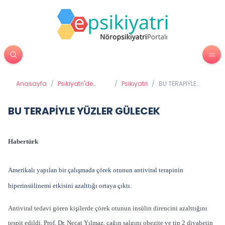
Anasayfa
/
Psikiyatri'de
/
Psikiyatri
/
BU TERAPİYLE
Tedavi
YÜZLER GÜLECEK
Yöntemleri
BU TERAPİYLE YÜZLER GÜLECEK
Habertürk
Amerikalı yapılan bir çalışmada çörek otunun antiviral terapinin
hiperinsülinemi etkisini azalttığı ortaya çıktı.
Antiviral tedavi gören kişilerde çörek otunun insülin direncini azalttığını
tespit edildi. Prof. Dr. Necat Yılmaz, çağın salgını obezite ve tip 2 diyabetin