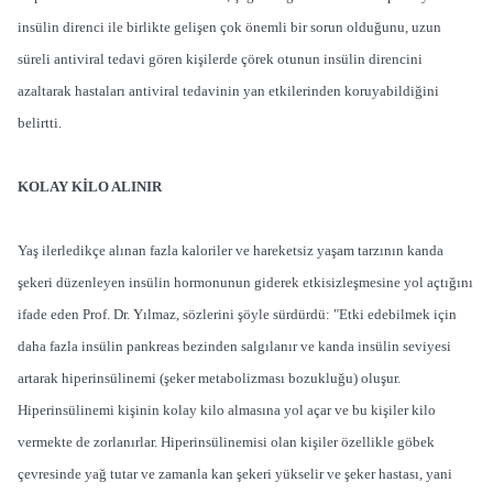
insülin direnci ile birlikte gelişen çok önemli bir sorun olduğunu, uzun
süreli antiviral tedavi gören kişilerde çörek otunun insülin direncini
azaltarak hastaları antiviral tedavinin yan etkilerinden koruyabildiğini
belirtti.
KOLAY KİLO ALINIR
Yaş ilerledikçe alınan fazla kaloriler ve hareketsiz yaşam tarzının kanda
şekeri düzenleyen insülin hormonunun giderek etkisizleşmesine yol açtığını
ifade eden Prof. Dr. Yılmaz, sözlerini şöyle sürdürdü: "Etki edebilmek için
daha fazla insülin pankreas bezinden salgılanır ve kanda insülin seviyesi
artarak hiperinsülinemi (şeker metabolizması bozukluğu) oluşur.
Hiperinsülinemi kişinin kolay kilo almasına yol açar ve bu kişiler kilo
vermekte de zorlanırlar. Hiperinsülinemisi olan kişiler özellikle göbek
çevresinde yağ tutar ve zamanla kan şekeri yükselir ve şeker hastası, yani