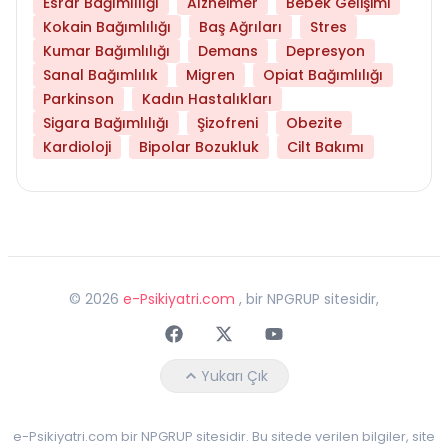
Esrar Bağımlılığı
Alzheimer
Bebek Gelişimi
Kokain Bağımlılığı
Baş Ağrıları
Stres
Kumar Bağımlılığı
Demans
Depresyon
Sanal Bağımlılık
Migren
Opiat Bağımlılığı
Parkinson
Kadın Hastalıkları
Sigara Bağımlılığı
Şizofreni
Obezite
Kardioloji
Bipolar Bozukluk
Cilt Bakımı
©
2026
e-Psikiyatri.com
, bir NPGRUP sitesidir,
Faceebok
Twitter
Youtube
Yukarı Çık
e-Psikiyatri.com bir NPGRUP sitesidir. Bu sitede verilen bilgiler, site