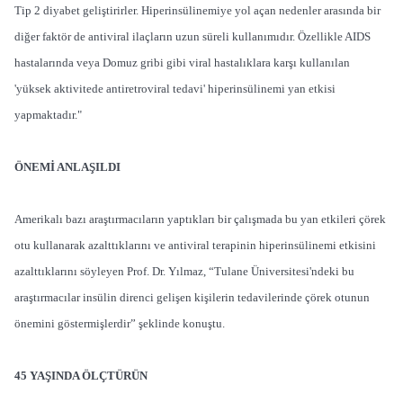
Tip 2 diyabet geliştirirler. Hiperinsülinemiye yol açan nedenler arasında bir
diğer faktör de antiviral ilaçların uzun süreli kullanımıdır. Özellikle AIDS
hastalarında veya Domuz gribi gibi viral hastalıklara karşı kullanılan
'yüksek aktivitede antiretroviral tedavi' hiperinsülinemi yan etkisi
yapmaktadır."
ÖNEMİ ANLAŞILDI
Amerikalı bazı araştırmacıların yaptıkları bir çalışmada bu yan etkileri çörek
otu kullanarak azalttıklarını ve antiviral terapinin hiperinsülinemi etkisini
azalttıklarını söyleyen Prof. Dr. Yılmaz, “Tulane Üniversitesi'ndeki bu
araştırmacılar insülin direnci gelişen kişilerin tedavilerinde çörek otunun
önemini göstermişlerdir” şeklinde konuştu.
45 YAŞINDA ÖLÇTÜRÜN