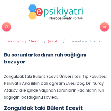
Anasayfa
/
Aile Ruh
/
Şiddet
/
Bu sorunlar kadının ruh
Sağlığı
ve Taciz
sağlığını bozuyor
Bu sorunlar kadının ruh sağlığını
bozuyor
Zonguldak'taki Bülent Ecevit Üniversitesi Tıp Fakültesi
Psikiyatri Ana Bilim Dalı öğretim üyesi Doç. Dr. Nuray
Atasoy, aile içinde yaşanan sorunların kadınların ruh
sağlığını bozduğunu söyledi.
Zonguldak'taki Bülent Ecevit