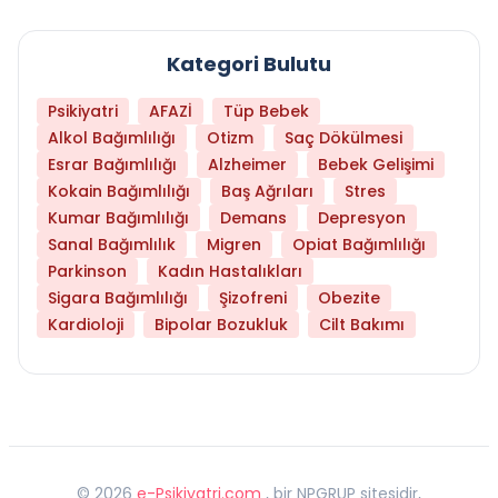
Kategori Bulutu
Psikiyatri
AFAZİ
Tüp Bebek
Alkol Bağımlılığı
Otizm
Saç Dökülmesi
Esrar Bağımlılığı
Alzheimer
Bebek Gelişimi
Kokain Bağımlılığı
Baş Ağrıları
Stres
Kumar Bağımlılığı
Demans
Depresyon
Sanal Bağımlılık
Migren
Opiat Bağımlılığı
Parkinson
Kadın Hastalıkları
Sigara Bağımlılığı
Şizofreni
Obezite
Kardioloji
Bipolar Bozukluk
Cilt Bakımı
©
2026
e-Psikiyatri.com
, bir NPGRUP sitesidir,