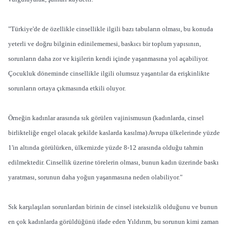
"Türkiye'de de özellikle cinsellikle ilgili bazı tabuların olması, bu konuda
yeterli ve doğru bilginin edinilememesi, baskıcı bir toplum yapısının,
sorunların daha zor ve kişilerin kendi içinde yaşanmasına yol açabiliyor.
Çocukluk döneminde cinsellikle ilgili olumsuz yaşantılar da erişkinlikte
sorunların ortaya çıkmasında etkili oluyor.
Örneğin kadınlar arasında sık görülen vajinismusun (kadınlarda, cinsel
birlikteliğe engel olacak şekilde kaslarda kasılma) Avrupa ülkelerinde yüzde
1'in altında görülürken, ülkemizde yüzde 8-12 arasında olduğu tahmin
edilmektedir. Cinsellik üzerine törelerin olması, bunun kadın üzerinde baskı
yaratması, sorunun daha yoğun yaşanmasına neden olabiliyor."
Sık karşılaşılan sorunlardan birinin de cinsel isteksizlik olduğunu ve bunun
en çok kadınlarda görüldüğünü ifade eden Yıldırım, bu sorunun kimi zaman