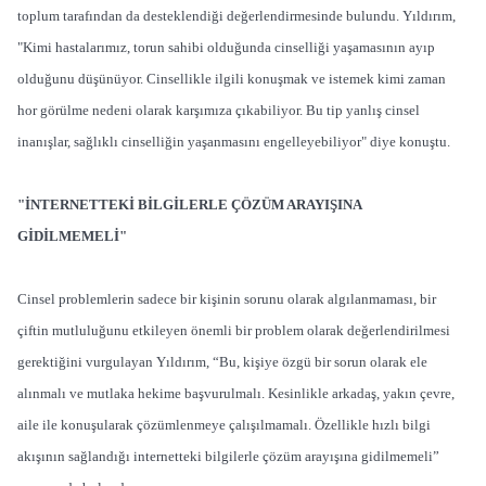
toplum tarafından da desteklendiği değerlendirmesinde bulundu. Yıldırım,
"Kimi hastalarımız, torun sahibi olduğunda cinselliği yaşamasının ayıp
olduğunu düşünüyor. Cinsellikle ilgili konuşmak ve istemek kimi zaman
hor görülme nedeni olarak karşımıza çıkabiliyor. Bu tip yanlış cinsel
inanışlar, sağlıklı cinselliğin yaşanmasını engelleyebiliyor" diye konuştu.
"İNTERNETTEKİ BİLGİLERLE ÇÖZÜM ARAYIŞINA
GİDİLMEMELİ"
Cinsel problemlerin sadece bir kişinin sorunu olarak algılanmaması, bir
çiftin mutluluğunu etkileyen önemli bir problem olarak değerlendirilmesi
gerektiğini vurgulayan Yıldırım, “Bu, kişiye özgü bir sorun olarak ele
alınmalı ve mutlaka hekime başvurulmalı. Kesinlikle arkadaş, yakın çevre,
aile ile konuşularak çözümlenmeye çalışılmamalı. Özellikle hızlı bilgi
akışının sağlandığı internetteki bilgilerle çözüm arayışına gidilmemeli”