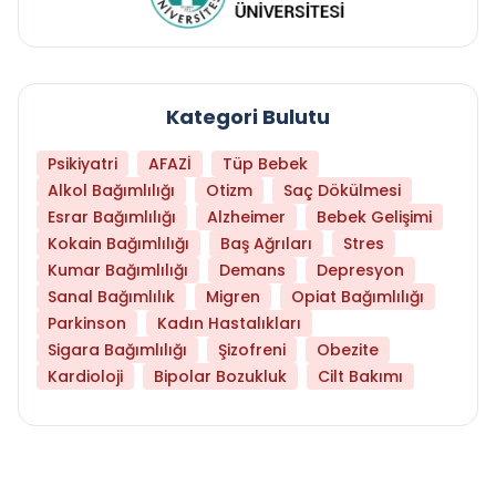
Kategori Bulutu
Psikiyatri
AFAZİ
Tüp Bebek
Alkol Bağımlılığı
Otizm
Saç Dökülmesi
Esrar Bağımlılığı
Alzheimer
Bebek Gelişimi
Kokain Bağımlılığı
Baş Ağrıları
Stres
Kumar Bağımlılığı
Demans
Depresyon
Sanal Bağımlılık
Migren
Opiat Bağımlılığı
Parkinson
Kadın Hastalıkları
Sigara Bağımlılığı
Şizofreni
Obezite
Kardioloji
Bipolar Bozukluk
Cilt Bakımı