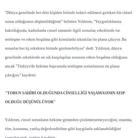
"Dünya genelinde her dört kişiden birinde tedavi edilmesi gereken bir cinsel
sorun olduğunun düşünüldüğünü” belirten Yıldırım, "Yaygınlıklarına
bakıldığında, kadınlarda cinsel tatminle ilgili sorunlar, erkeklerde ise
sertleşme ve erken boşalma gibi konularda sıkıntılar ön plana çıkıyor. Bu
sorunlar her üç erkekten birinde gözlenebiliyor" dedi. Yıldırım, dünya
genelinde erkeklerde en sık karşılaşılan sorunun erken boşalma olduğunu
ancak "Türkiye'de hekime başvuruda sertleşme sorunlarının ön plana
çıktığını" kaydetti.
"TORUN SAHİBİ OLDUĞUNDA CİNSELLİĞİ YAŞAMASININ AYIP
OLDUĞU DÜŞÜNÜLÜYOR"
Yıldırım, cinsel sorunların hekime gitmeden çözümlenemeyeceğini, utanma,
töre, kınanma, yanlış değerlendirilme gibi kaygılarla saklanabildiğini
vurgulayarak, şunları kaydetti: