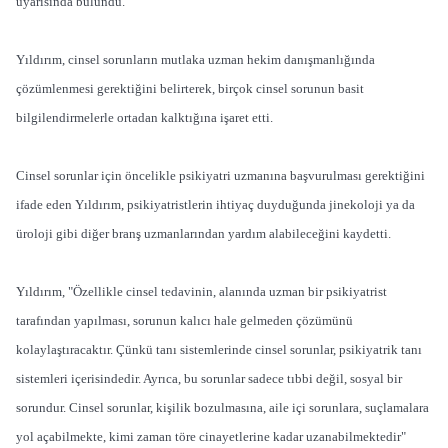
uyarısında bulundu.
Yıldırım, cinsel sorunların mutlaka uzman hekim danışmanlığında
çözümlenmesi gerektiğini belirterek, birçok cinsel sorunun basit
bilgilendirmelerle ortadan kalktığına işaret etti.
Cinsel sorunlar için öncelikle psikiyatri uzmanına başvurulması gerektiğini
ifade eden Yıldırım, psikiyatristlerin ihtiyaç duyduğunda jinekoloji ya da
üroloji gibi diğer branş uzmanlarından yardım alabileceğini kaydetti.
Yıldırım, "Özellikle cinsel tedavinin, alanında uzman bir psikiyatrist
tarafından yapılması, sorunun kalıcı hale gelmeden çözümünü
kolaylaştıracaktır. Çünkü tanı sistemlerinde cinsel sorunlar, psikiyatrik tanı
sistemleri içerisindedir. Ayrıca, bu sorunlar sadece tıbbi değil, sosyal bir
sorundur. Cinsel sorunlar, kişilik bozulmasına, aile içi sorunlara, suçlamalara
yol açabilmekte, kimi zaman töre cinayetlerine kadar uzanabilmektedir"